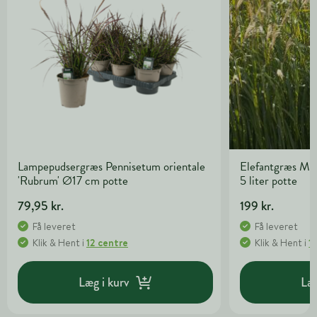
Lampepudsergræs Pennisetum orientale
Elefantgræs Misc
'Rubrum' Ø17 cm potte
5 liter potte
79,95 kr.
199 kr.
Få leveret
Få leveret
Klik & Hent
i
12 centre
Klik & Hent
i
1
Læg i kurv
Læg