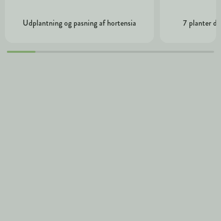
Udplantning og pasning af hortensia
7 planter de