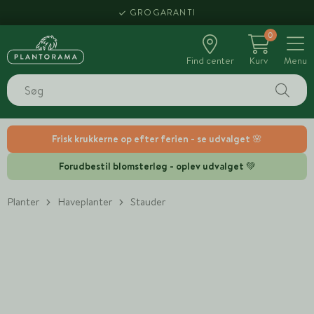
GROGARANTI
0
Find center
Kurv
Menu
Frisk krukkerne op efter ferien - se udvalget 🌸
Forudbestil blomsterløg - oplev udvalget 💚
Planter
Haveplanter
Stauder