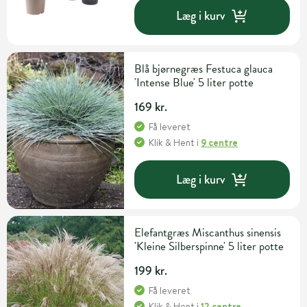
Læg i kurv
Blå bjørnegræs Festuca glauca
'Intense Blue' 5 liter potte
169 kr.
Få leveret
Klik & Hent
i
9 centre
Læg i kurv
Elefantgræs Miscanthus sinensis
'Kleine Silberspinne' 5 liter potte
199 kr.
Få leveret
Klik & Hent
i
12 centre