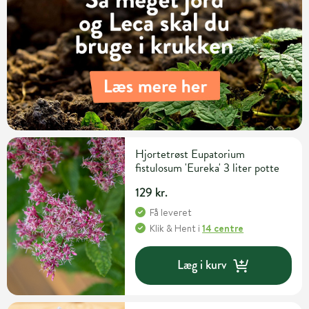
Hjortetrøst Eupatorium
fistulosum 'Eureka' 3 liter potte
129 kr.
Få leveret
Klik & Hent
i
14 centre
Læg i kurv