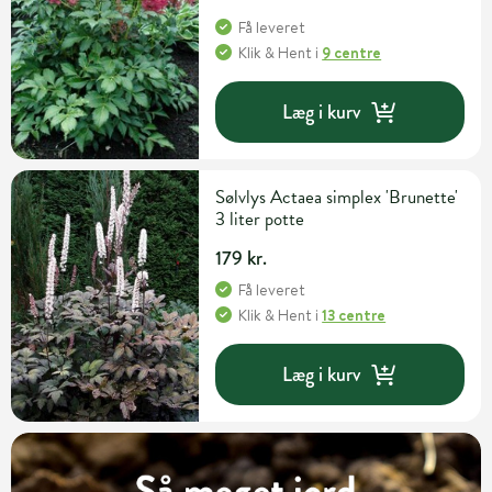
Få leveret
Klik & Hent
i
9 centre
Læg i kurv
Sølvlys Actaea simplex 'Brunette'
3 liter potte
179 kr.
Få leveret
Klik & Hent
i
13 centre
Læg i kurv