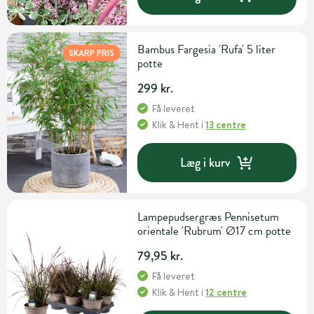
Bambus Fargesia 'Rufa' 5 liter
SKARP PRIS
potte
299 kr.
Få leveret
Klik & Hent
i
13 centre
Læg i kurv
Lampepudsergræs Pennisetum
orientale 'Rubrum' Ø17 cm potte
79,95 kr.
Få leveret
Klik & Hent
i
12 centre