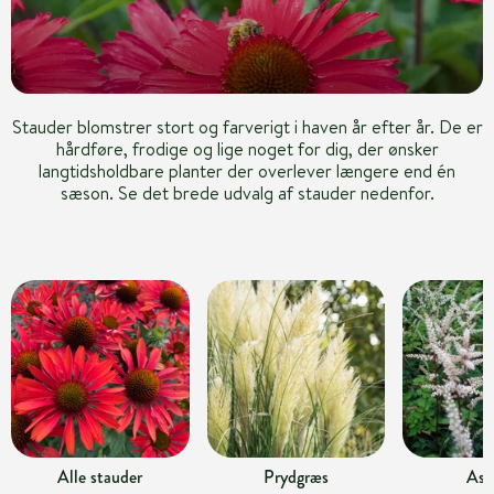
Stauder blomstrer stort og farverigt i haven år efter år. De er
hårdføre, frodige og lige noget for dig, der ønsker
langtidsholdbare planter der overlever længere end én
sæson. Se det brede udvalg af stauder nedenfor.
Alle stauder
Prydgræs
Ast