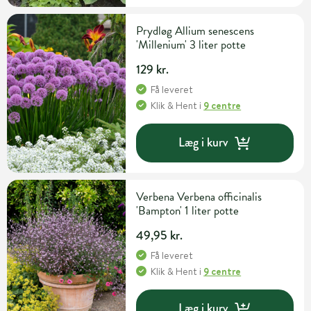
Prydløg Allium senescens
'Millenium' 3 liter potte
129 kr.
Få leveret
Klik & Hent
i
9 centre
Læg i kurv
Verbena Verbena officinalis
'Bampton' 1 liter potte
49,95 kr.
Få leveret
Klik & Hent
i
9 centre
Læg i kurv