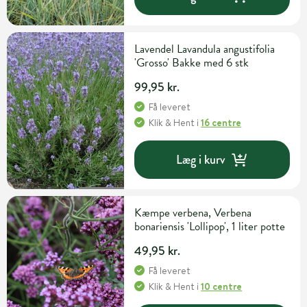
Lavendel Lavandula angustifolia
'Grosso' Bakke med 6 stk
99,95 kr.
Få leveret
Klik & Hent
i
16 centre
Læg i kurv
Kæmpe verbena, Verbena
bonariensis 'Lollipop', 1 liter potte
49,95 kr.
Få leveret
Klik & Hent
i
10 centre