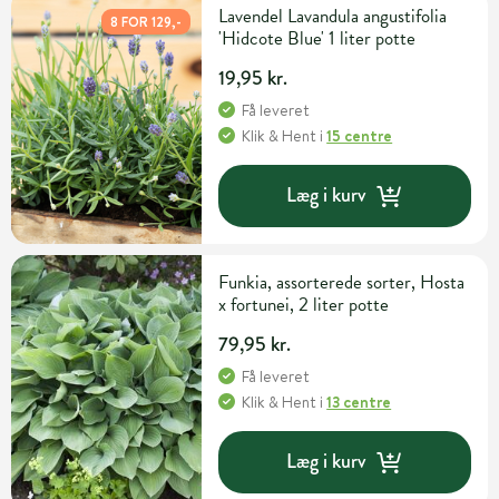
Lavendel Lavandula angustifolia
8 FOR 129,-
'Hidcote Blue' 1 liter potte
19,95 kr.
Få leveret
Klik & Hent
i
15 centre
Læg i kurv
Funkia, assorterede sorter, Hosta
x fortunei, 2 liter potte
79,95 kr.
Få leveret
Klik & Hent
i
13 centre
Læg i kurv