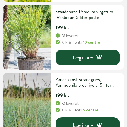
Staudehirse Panicum virgatum
'Rehbraun' 5 liter potte
199 kr.
Få leveret
Klik & Hent
i
10 centre
Læg i kurv
Amerikansk strandgræs,
Ammophila breviligula, 5 liter
potte
199 kr.
Få leveret
Klik & Hent
i
9 centre
Læg i kurv