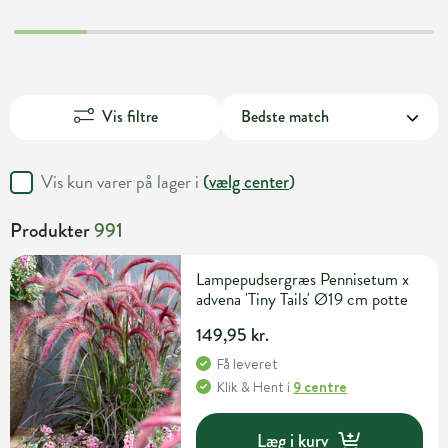
Vis filtre
Vis kun varer på lager i
(
vælg center
)
Produkter
991
Lampepudsergræs Pennisetum x
advena 'Tiny Tails' Ø19 cm potte
149,95 kr.
Få leveret
Klik & Hent
i
9 centre
Læg i kurv