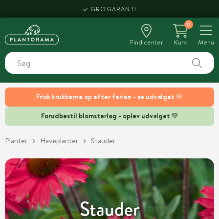
HENT SAMME DAG
0
Find center
Kurv
Menu
Frisk krukkerne op efter ferien - se udvalget 🌸
Forudbestil blomsterløg - oplev udvalget 💚
Planter
Haveplanter
Stauder
Stauder