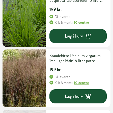
cespitosa 'Goldschleier' 5 liter
potte
199 kr.
Få leveret
Klik & Hent
i
10 centre
Læg i kurv
Staudehirse Panicum virgatum
'Heiliger Hain' 5 liter potte
199 kr.
Få leveret
Klik & Hent
i
10 centre
Læg i kurv