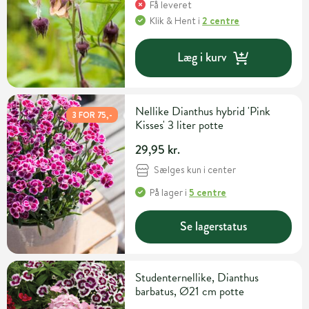
Få leveret
Klik & Hent
i
2 centre
Læg i kurv
Nellike Dianthus hybrid 'Pink
3 FOR 75,-
Kisses' 3 liter potte
29,95 kr.
Sælges kun i center
På lager
i
5 centre
Se lagerstatus
Studenternellike, Dianthus
barbatus, Ø21 cm potte