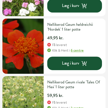
Læg i kurv
Nellikerod Geum heldreichii
'Nordek' 1 liter potte
49,95 kr.
Få leveret
Klik & Hent
i
6 centre
Læg i kurv
Nellikerod Geum rivale 'Tales Of
Hex' 1 liter potte
59,95 kr.
Få leveret
Klik & Hent
i
2 centre