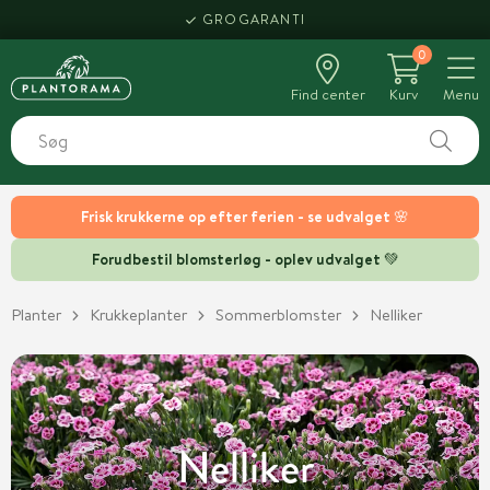
HENT SAMME DAG
GROGARANTI
0
Find center
Kurv
Menu
Frisk krukkerne op efter ferien - se udvalget 🌸
Forudbestil blomsterløg - oplev udvalget 💚
Planter
Krukkeplanter
Sommerblomster
Nelliker
Nelliker