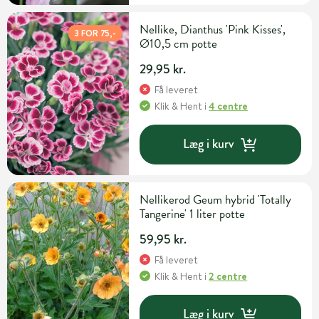
Nellike, Dianthus 'Pink Kisses',
3 FOR 75,-
Ø10,5 cm potte
29,95 kr.
Få leveret
Klik & Hent
i
4 centre
Læg i kurv
Nellikerod Geum hybrid 'Totally
Tangerine' 1 liter potte
59,95 kr.
Få leveret
Klik & Hent
i
2 centre
Læg i kurv