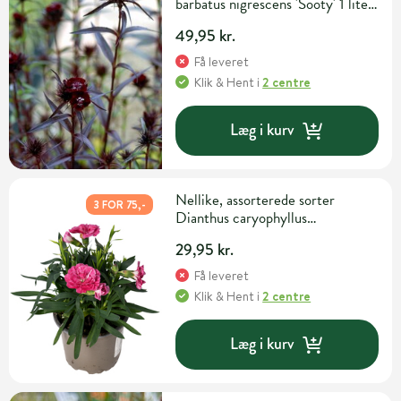
barbatus nigrescens 'Sooty' 1 liter
potte
49,95 kr.
Få leveret
Klik & Hent
i
2 centre
Læg i kurv
Nellike, assorterede sorter
3 FOR 75,-
Dianthus caryophyllus
assorterede sorter Ø16 cm potte
29,95 kr.
Få leveret
Klik & Hent
i
2 centre
Læg i kurv