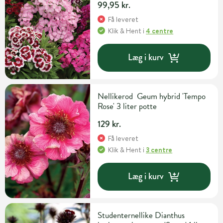
99,95 kr.
Få leveret
Klik & Hent
i
4 centre
Læg i kurv
Nellikerod Geum hybrid 'Tempo
Rose' 3 liter potte
129 kr.
Få leveret
Klik & Hent
i
3 centre
Læg i kurv
Studenternellike Dianthus