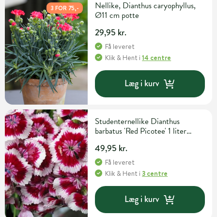
Nellike, Dianthus caryophyllus,
3 FOR 75,-
Ø11 cm potte
29,95 kr.
Få leveret
Klik & Hent
i
14 centre
Læg i kurv
Studenternellike Dianthus
barbatus 'Red Picotee' 1 liter
potte
49,95 kr.
Få leveret
Klik & Hent
i
3 centre
Læg i kurv