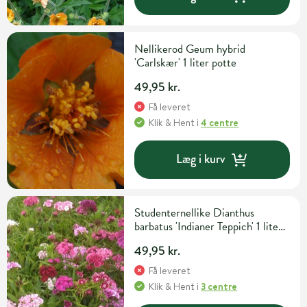
Nellikerod Geum hybrid
'Carlskær' 1 liter potte
49,95 kr.
Få leveret
Klik & Hent
i
4 centre
Læg i kurv
Studenternellike Dianthus
barbatus 'Indianer Teppich' 1 liter
potte
49,95 kr.
Få leveret
Klik & Hent
i
3 centre