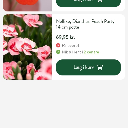
Nellike, Dianthus 'Peach Party',
14 cm potte
69,95 kr.
Få leveret
Klik & Hent
i
2 centre
Læg i kurv