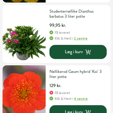
Studenternellike Dianthus
barbatus 3 liter potte
99,95 kr.
Få leveret
Klik & Hent
i
2 centre
Læg i kurv
Nellikerod Geum hybrid 'Koi' 3
liter potte
129 kr.
Få leveret
Klik & Hent
i
4 centre
Læg i kurv