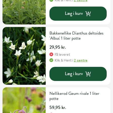
Læg i kurv
Bakkenellike Dianthus deltoides
'Albus' 1 liter potte
29,95 kr.
Få leveret
Klik & Hent
i
2 centre
Læg i kurv
Nellikerod Geum rivale 1 liter
potte
59,95 kr.