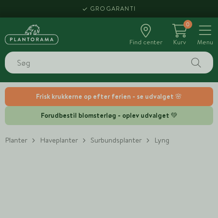
GROGARANTI
0
Find center
Kurv
Menu
Frisk krukkerne op efter ferien - se udvalget 🌸
Forudbestil blomsterløg - oplev udvalget 💚
Planter
Haveplanter
Surbundsplanter
Lyng