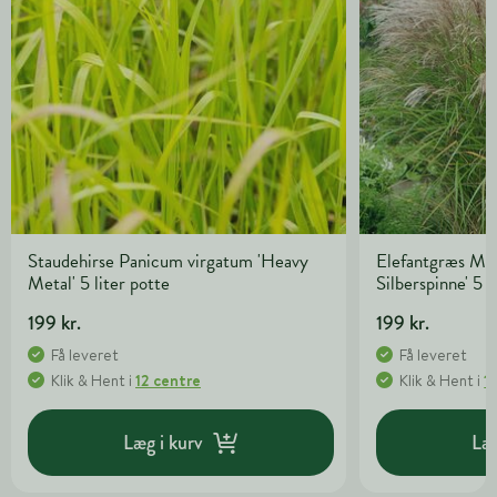
Staudehirse Panicum virgatum 'Heavy
Elefantgræs Misc
Metal' 5 liter potte
Silberspinne' 5 l
199 kr.
199 kr.
Få leveret
Få leveret
Klik & Hent
i
12 centre
Klik & Hent
i
1
Læg i kurv
Læg