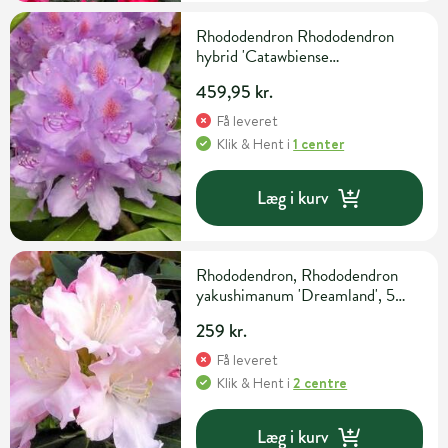
Rhododendron Rhododendron
hybrid 'Catawbiense
Grandiflorum' H50-60 cm 15
459,95 kr.
liter potte
Få leveret
Klik & Hent
i
1 center
Læg i kurv
Rhododendron, Rhododendron
yakushimanum 'Dreamland', 5
liter potte
259 kr.
Få leveret
Klik & Hent
i
2 centre
Læg i kurv