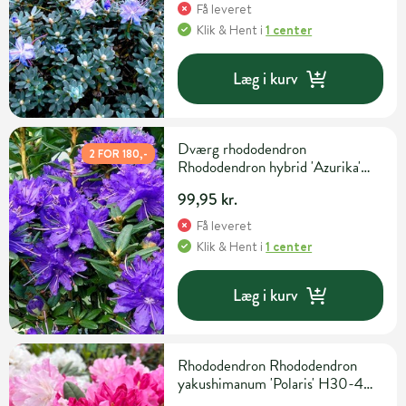
Få leveret
Klik & Hent
i
1 center
Læg i kurv
Dværg rhododendron
2 FOR 180,-
Rhododendron hybrid 'Azurika'
H20-25 cm 2 liter potte
99,95 kr.
Få leveret
Klik & Hent
i
1 center
Læg i kurv
Rhododendron Rhododendron
yakushimanum 'Polaris' H30-40
cm 5 liter potte