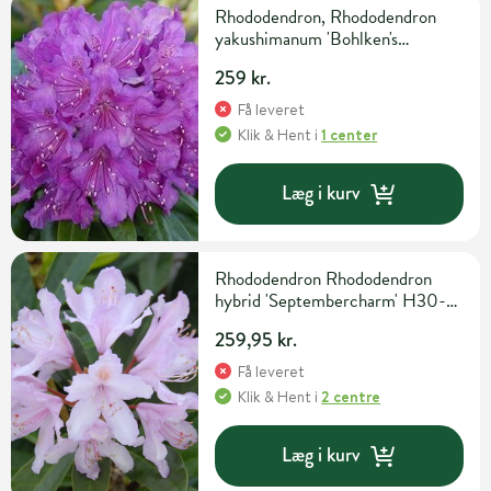
Rhododendron, Rhododendron
yakushimanum 'Bohlken's
Lupinenberg', 5 liter potte
259 kr.
Få leveret
Klik & Hent
i
1 center
Læg i kurv
Rhododendron Rhododendron
hybrid 'Septembercharm' H30-
40 cm 5 liter potte
259,95 kr.
Få leveret
Klik & Hent
i
2 centre
Læg i kurv