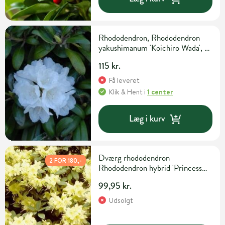
Rhododendron, Rhododendron
yakushimanum 'Koichiro Wada', 5
liter potte
115 kr.
Få leveret
Klik & Hent
i
1 center
Læg i kurv
Dværg rhododendron
2 FOR 180,-
Rhododendron hybrid 'Princess
Anne' H20-25 cm 2 liter potte
99,95 kr.
Udsolgt