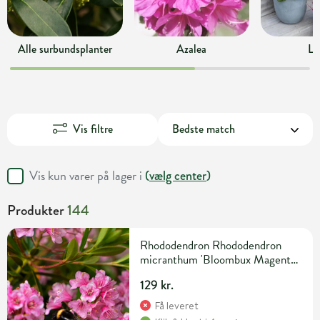
Alle surbundsplanter
Azalea
Ly
Vis filtre
Vis kun varer på lager i
(
vælg center
)
Produkter
144
Rhododendron Rhododendron
micranthum 'Bloombux Magenta'
H20-25 cm 2 liter potte
129 kr.
Få leveret