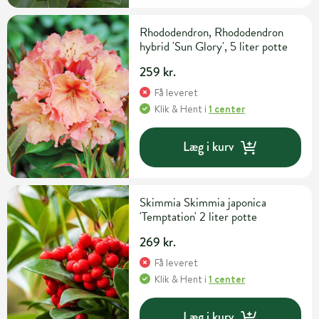
Rhododendron, Rhododendron
hybrid 'Sun Glory', 5 liter potte
259 kr.
Få leveret
Klik & Hent
i
1 center
Læg i kurv
Skimmia Skimmia japonica
'Temptation' 2 liter potte
269 kr.
Få leveret
Klik & Hent
i
1 center
Læg i kurv