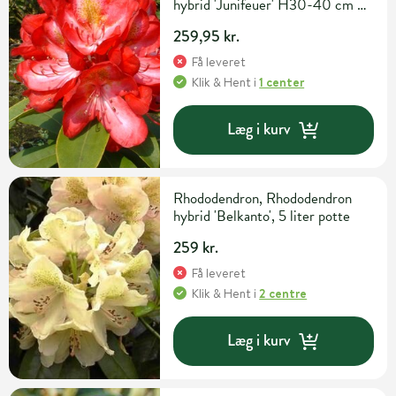
hybrid 'Junifeuer' H30-40 cm 5
liter potte
259,95 kr.
Få leveret
Klik & Hent
i
1 center
Læg i kurv
Rhododendron, Rhododendron
hybrid 'Belkanto', 5 liter potte
259 kr.
Få leveret
Klik & Hent
i
2 centre
Læg i kurv