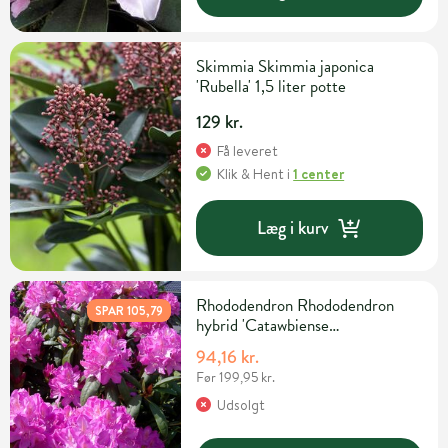
Skimmia Skimmia japonica
'Rubella' 1,5 liter potte
129 kr.
Få leveret
Klik & Hent
i
1 center
Læg i kurv
Rhododendron Rhododendron
SPAR 105,79
hybrid 'Catawbiense
Grandiflorum' H30-40 cm 5 liter
94,16 kr.
potte
Før 199,95 kr.
Udsolgt