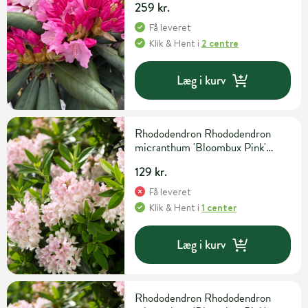
259 kr.
Få leveret
Klik & Hent
i
2 centre
Læg i kurv
Rhododendron Rhododendron
micranthum 'Bloombux Pink'
H20-25 cm 2 liter potte
129 kr.
Få leveret
Klik & Hent
i
1 center
Læg i kurv
Rhododendron Rhododendron