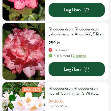
Læg i kurv
Rhododendron, Rhododendron
yakushimanum 'Anuschka', 5 liter
potte
259 kr.
Få leveret
Klik & Hent
i
2 centre
Læg i kurv
Rhododendron Rhododendron
SPAR 105,79
hybrid 'Cunningham’S White'
H30-40 cm 5 liter potte
94,16 kr.
Før 199,95 kr.