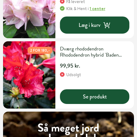
Få leveret
Klik & Hent
i
1 center
Læg i kurv
Dværg rhododendron
2 FOR 180,-
Rhododendron hybrid 'Baden
Baden' H20-25 cm 2 liter potte
99,95 kr.
Udsolgt
Se produkt