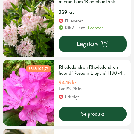
micranthum 'Bloombux Pink'
H30-40 cm 5 liter potte
259 kr.
Få leveret
Klik & Hent
i
1 center
Læg i kurv
Rhododendron Rhododendron
SPAR 105,79
hybrid 'Roseum Elegans' H30-40
cm 5 liter potte
94,16 kr.
Før 199,95 kr.
Udsolgt
Se produkt