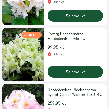
Udsolgt
Se produkt
Dværg Rhododendron,
2 FOR 180,-
Rhododendron hybrid
'Schamrock', 2 liter potte
99,95 kr.
Udsolgt
Se produkt
Rhododendron Rhododendron
hybrid 'Gomer Waterer' H30-40
cm 5 liter potte
259,95 kr.