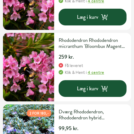
Klik & Hent
i
4 centre
Læg i kurv
Rhododendron Rhododendron
micranthum 'Bloombux Magenta'
H30-40 cm 5 liter potte
259 kr.
Få leveret
Klik & Hent
i
4 centre
Læg i kurv
Dværg Rhododendron,
2 FOR 180,-
Rhododendron hybrid
'Impeditum', 2 liter potte
99,95 kr.