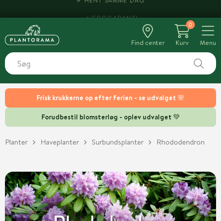
HENT SAMME DAG
0
Find center
Kurv
Menu
Frisk krukkerne op efter ferien - se udvalget 🌸
Forudbestil blomsterløg - oplev udvalget 💚
Planter
Haveplanter
Surbundsplanter
Rhododendron