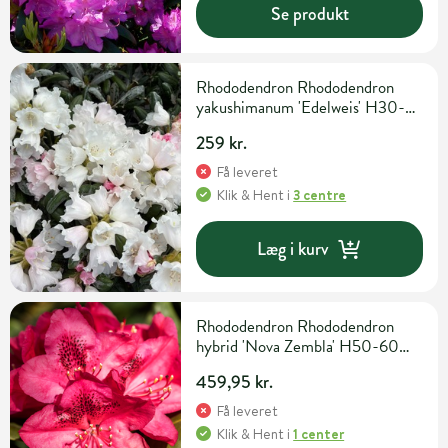
Se produkt
Rhododendron Rhododendron
yakushimanum 'Edelweis' H30-
40 cm 5 liter potte
259 kr.
Få leveret
Klik & Hent
i
3 centre
Læg i kurv
Rhododendron Rhododendron
hybrid 'Nova Zembla' H50-60
cm 15 liter potte
459,95 kr.
Få leveret
Klik & Hent
i
1 center