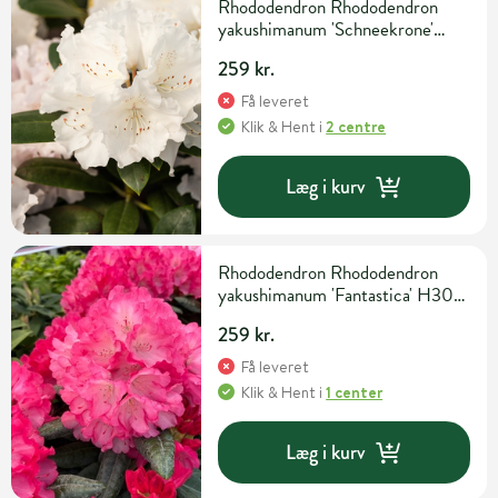
Rhododendron Rhododendron
yakushimanum 'Schneekrone'
H30-40 cm 5 liter potte
259 kr.
Få leveret
Klik & Hent
i
2 centre
Læg i kurv
Rhododendron Rhododendron
yakushimanum 'Fantastica' H30-
40 cm 5 liter potte
259 kr.
Få leveret
Klik & Hent
i
1 center
Læg i kurv