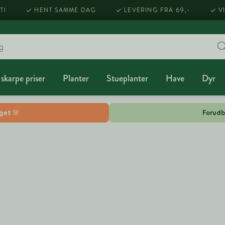
TI
HENT SAMME DAG
LEVERING FRA 69,-
V
 skarpe priser
Planter
Stueplanter
Have
Dyr
lget 🌸
Forudb