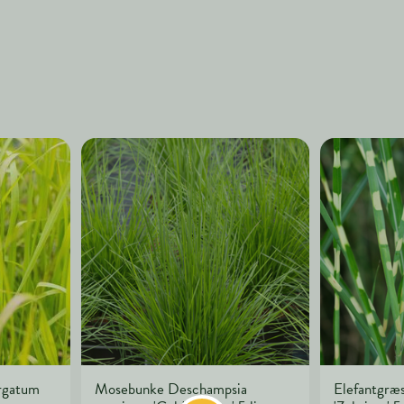
irgatum
Mosebunke Deschampsia
Elefantgræs