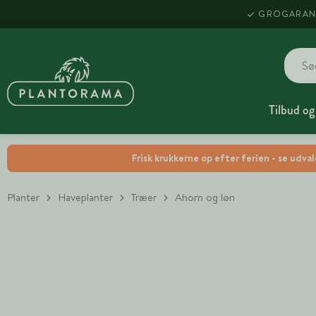
GROGARAN
Tilbud og
Frisk krukkerne op efter ferien - se udva
Planter
Haveplanter
Træer
Ahorn og løn