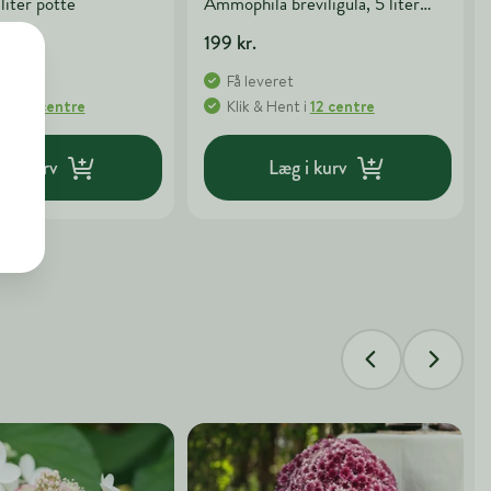
 liter potte
Ammophila breviligula, 5 liter
potte
199 kr.
t
Få leveret
nt
i
15 centre
Klik & Hent
i
12 centre
g i kurv
Læg i kurv