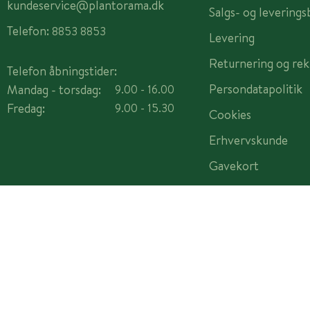
kundeservice@plantorama.dk
Salgs- og leverings
Telefon:
8853 8853
Levering
Returnering og rek
Telefon åbningstider:
Persondatapolitik
Mandag - torsdag:
9.00 - 16.00
Fredag:
9.00 - 15.30
Cookies
Erhvervskunde
Gavekort