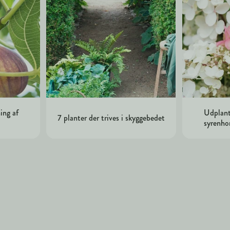
ing af
Udplant
7 planter der trives i skyggebedet
syrenho