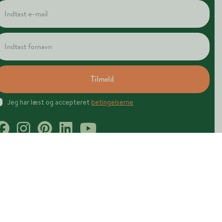
Tilmeld
Jeg har læst og accepteret
betingelserne