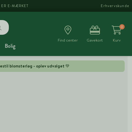
I ER E-MÆRKET
Erhvervskunde
0
Find center
Gavekort
Kurv
Bolig
estil blomsterløg - oplev udvalget 💚