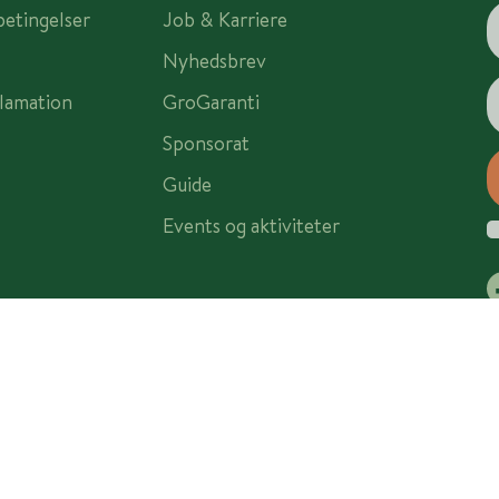
betingelser
Job & Karriere
Nyhedsbrev
lamation
GroGaranti
Sponsorat
Guide
Events og aktiviteter