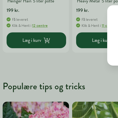
'Heiliger Hain' 5 liter potte
'Heavy Metal' 5 liter po
199 kr.
199 kr.
Få leveret
Få leveret
Klik & Hent
i
12 centre
Klik & Hent
i
11 centre
Læg i kurv
Læg i kurv
Populære tips og tricks