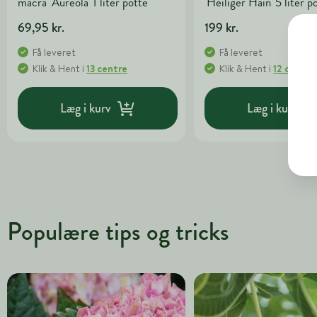
macra 'Aureola' 1 liter potte
'Heiliger Hain' 5 liter p
69,95 kr.
199 kr.
Få leveret
Få leveret
Klik & Hent
i
13 centre
Klik & Hent
i
12 centre
Læg i kurv
Læg i kurv
Populære tips og tricks