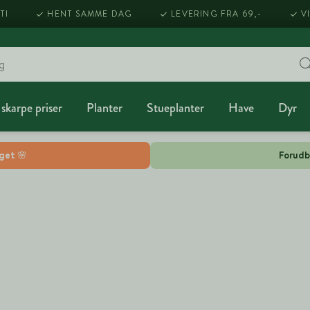
TI
HENT SAMME DAG
LEVERING FRA 69,-
V
 skarpe priser
Planter
Stueplanter
Have
Dyr
lget 🌸
Forudb