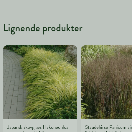
Lignende produkter
Japansk skovgræs Hakonechloa
Staudehirse Panicum v