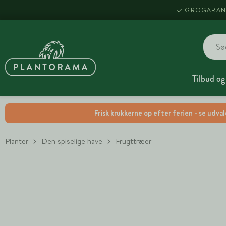
GROGARAN
Tilbud og
Frisk krukkerne op efter ferien - se udva
Planter
Den spiselige have
Frugttræer