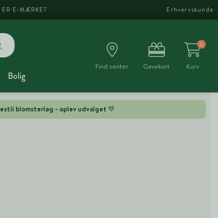
I ER E-MÆRKET
Erhvervskunde
0
Find center
Gavekort
Kurv
Bolig
estil blomsterløg - oplev udvalget 💚