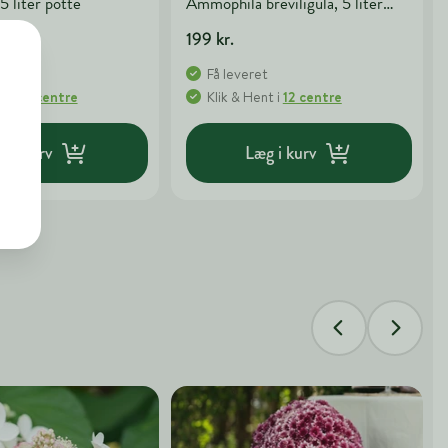
 5 liter potte
Ammophila breviligula, 5 liter
potte
199 kr.
t
Få leveret
nt
i
12 centre
Klik & Hent
i
12 centre
g i kurv
Læg i kurv