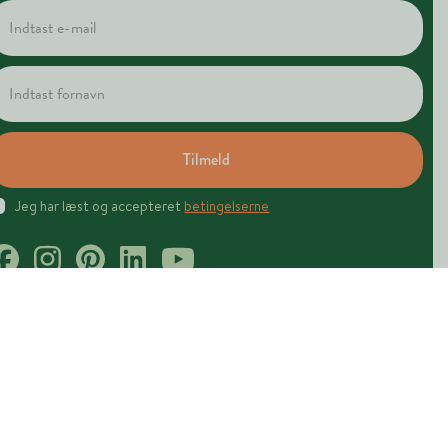
Tilmeld
Jeg har læst og accepteret
betingelserne