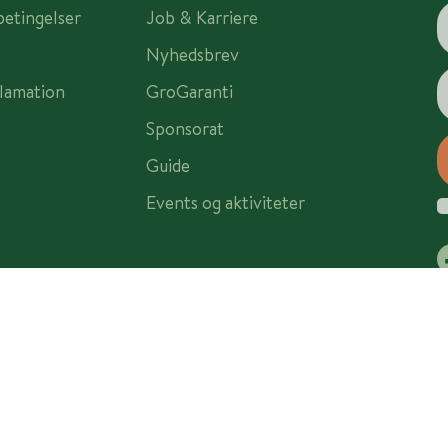
betingelser
Job & Karriere
Nyhedsbrev
lamation
GroGaranti
Sponsorat
Guide
Events og aktiviteter