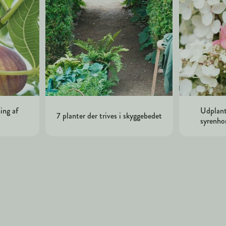
ing af
Udplant
7 planter der trives i skyggebedet
syrenho