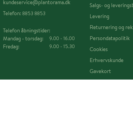
kundeservice@plantorama.dk
Salgs- og leverings
Telefon:
8853 8853
Levering
Returnering og rek
Telefon åbningstider:
Persondatapolitik
Mandag - torsdag:
9.00 - 16.00
Fredag:
9.00 - 15.30
Cookies
Erhvervskunde
Gavekort