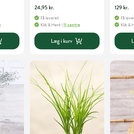
24,95 kr.
129 kr.
Få leveret
Få leve
e
Klik & Hent
i
11 centre
Klik & 
Læg i kurv
L