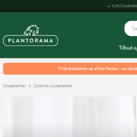
GROGARAN
Tilbud o
Frisk krukkerne op efter ferien - se udva
Stueplanter
Grønne stueplanter