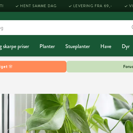
TI
HENT SAMME DAG
LEVERING FRA 69,-
V
g skarpe priser
Planter
Stueplanter
Have
Dyr
lget 🌸
Forud