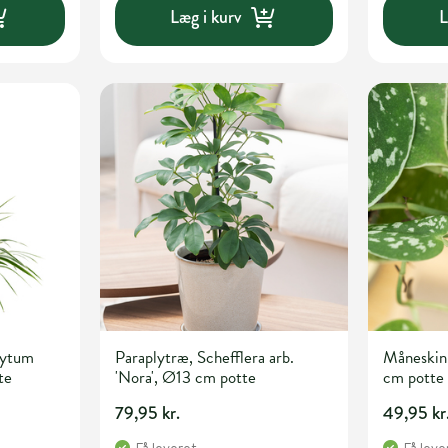
Læg i kurv
L
hytum
Paraplytræ, Schefflera arb.
Måneskin 
te
'Nora', Ø13 cm potte
cm potte
79,95 kr.
49,95 kr