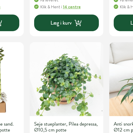
Få leveret
Få leve
e
Klik & Hent
i
14 centre
Klik & 
Læg i kurv
L
e sand.
Seje stueplanter, Pilea depressa,
Anti snor
potte
Ø10,5 cm potte
Ø12 cm p