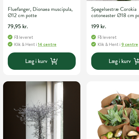
Fluefanger, Dionaea muscipula,
Spøgelsestræ Corokia
Ø12 cm potte
cotoneaster Ø18 cm p
79,95 kr.
199 kr.
Få leveret
Få leveret
Klik & Hent
i
14 centre
Klik & Hent
i
9 centre
Læg i kurv
Læg i kurv