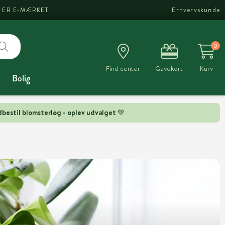
I ER E-MÆRKET
Erhvervskunde
0
Find center
Gavekort
Kurv
Bolig
bestil blomsterløg - oplev udvalget 💚