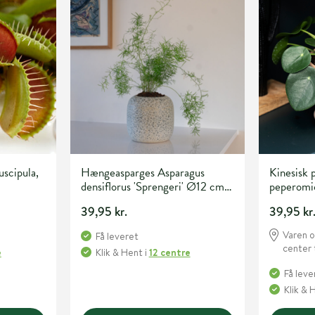
scipula,
Hængeasparges Asparagus
Kinesisk 
densiflorus 'Sprengeri' Ø12 cm
peperomio
potte
sorter Ø
39,95 kr.
39,95 kr
Varen o
Få leveret
center 
e
Klik & Hent
i
12 centre
Få leve
Klik & 