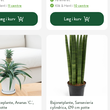
ret
Få leveret
Hent
i
11 centre
Klik & Hent
i
10 centre
æg i kurv
Læg i kurv
keplante, Ananas 'C.',
Bajonetplante, Sansevieria
otte
cylindrica, Ø9 cm potte