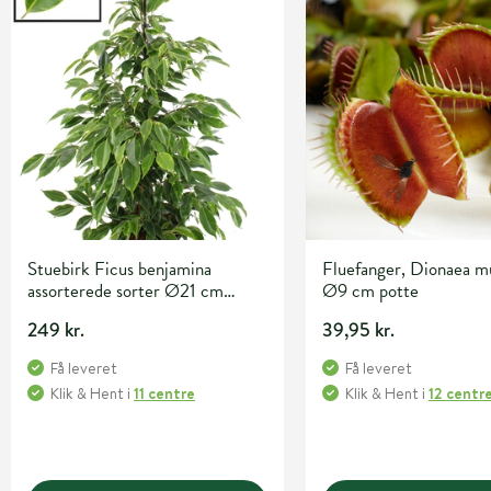
Stuebirk Ficus benjamina
Fluefanger, Dionaea mu
assorterede sorter Ø21 cm
Ø9 cm potte
potte
249 kr.
39,95 kr.
Få leveret
Få leveret
Klik & Hent
i
11 centre
Klik & Hent
i
12 centr