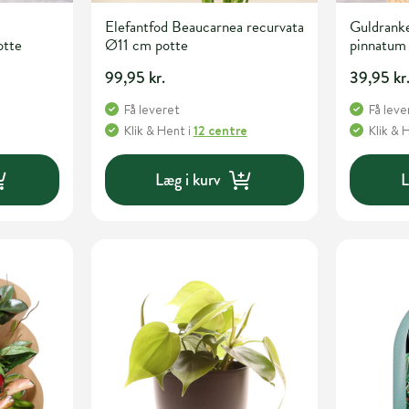
Elefantfod Beaucarnea recurvata
Guldrank
otte
Ø11 cm potte
pinnatum
99,95 kr.
39,95 kr
Få leveret
Få leve
Klik & Hent
i
12 centre
Klik & 
Læg i kurv
L