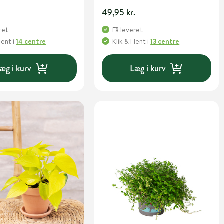
49,95 kr.
ret
Få leveret
Hent
i
14 centre
Klik & Hent
i
13 centre
æg i kurv
Læg i kurv