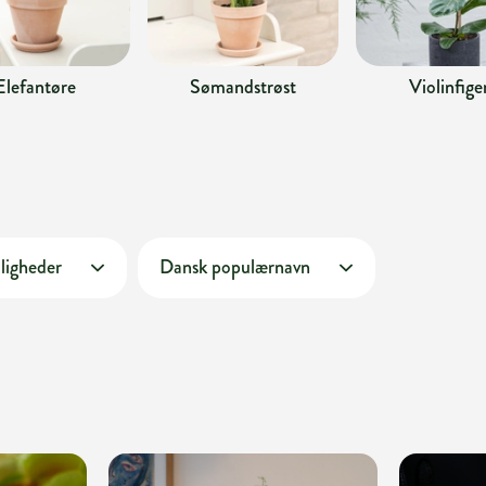
Elefantøre
Sømandstrøst
Violinfige
ligheder
Dansk populærnavn