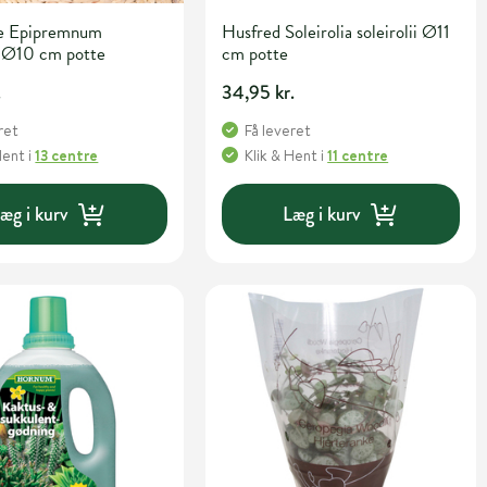
e Epipremnum
Husfred Soleirolia soleirolii Ø11
 Ø10 cm potte
cm potte
.
34,95 kr.
ret
Få leveret
Hent
i
13 centre
Klik & Hent
i
11 centre
æg i kurv
Læg i kurv