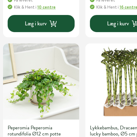
Få leveret
Få leveret
Klik & Hent
i
10 centre
Klik & Hent
i
16 centr
Læg i kurv
Læg i kurv
Peperomia Peperomia
Lykkebambus, Dracaen
rotundifolia Ø12 cm potte
lucky bamboo, Ø5 cm 