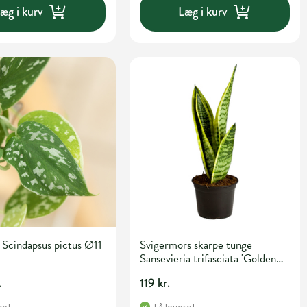
æg i kurv
Læg i kurv
Scindapsus pictus Ø11
Svigermors skarpe tunge
Sansevieria trifasciata 'Golden
Futura' Ø12 cm potte
.
119 kr.