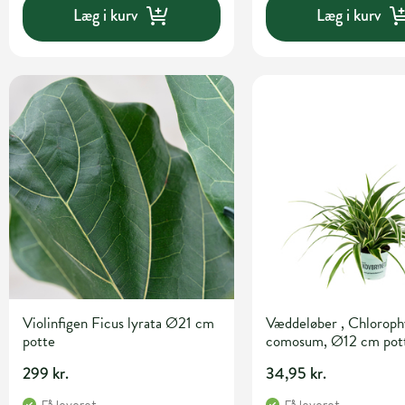
Læg i kurv
Læg i kurv
Violinfigen Ficus lyrata Ø21 cm
Væddeløber , Chlorop
potte
comosum, Ø12 cm pot
299 kr.
34,95 kr.