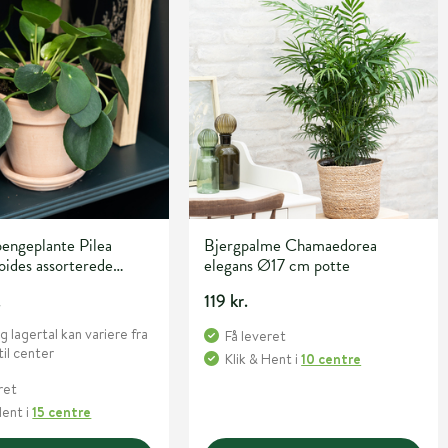
pengeplante Pilea
Bjergpalme Chamaedorea
ides assorterede
elegans Ø17 cm potte
12 cm potte
.
119 kr.
g lagertal kan variere fra
Få leveret
til center
Klik & Hent
i
10 centre
ret
Hent
i
15 centre