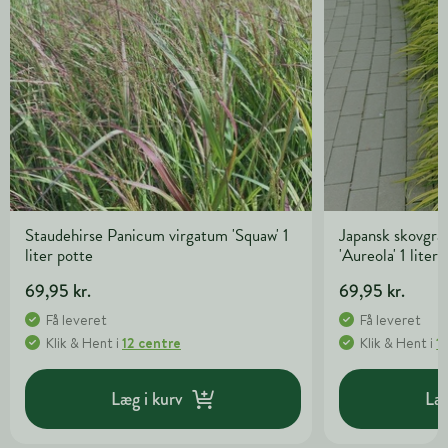
Staudehirse Panicum virgatum 'Squaw' 1
Japansk skovgr
liter potte
'Aureola' 1 liter
69,95 kr.
69,95 kr.
Få leveret
Få leveret
Klik & Hent
i
12 centre
Klik & Hent
i
1
Læg i kurv
Læg