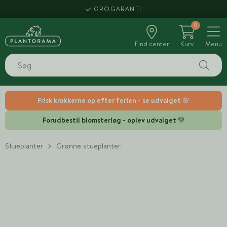
GROGARANTI
0
Find center
Kurv
Menu
Frisk krukkerne op efter ferien - se udvalget 🌸
Forudbestil blomsterløg - oplev udvalget 💚
Stueplanter
Grønne stueplanter