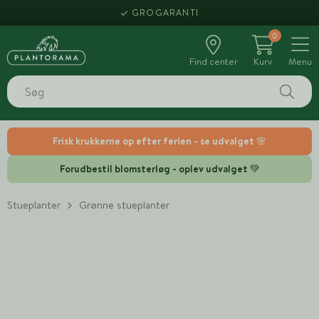
GROGARANTI
0
Find center
Kurv
Menu
Frisk krukkerne op efter ferien - se udvalget 🌸
Forudbestil blomsterløg - oplev udvalget 💚
Stueplanter
Grønne stueplanter