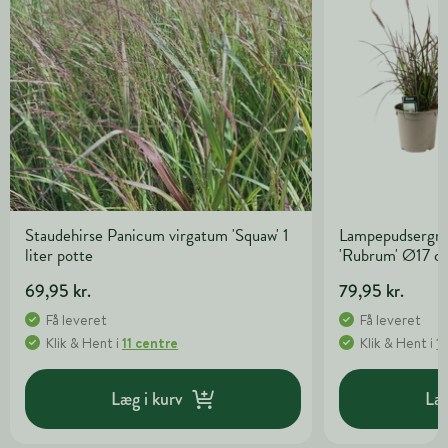
Staudehirse Panicum virgatum 'Squaw' 1
Lampepudsergræ
liter potte
'Rubrum' Ø17 c
69,95 kr.
79,95 kr.
Få leveret
Få leveret
Klik & Hent
i
11 centre
Klik & Hent
i
1
Læg i kurv
Læg