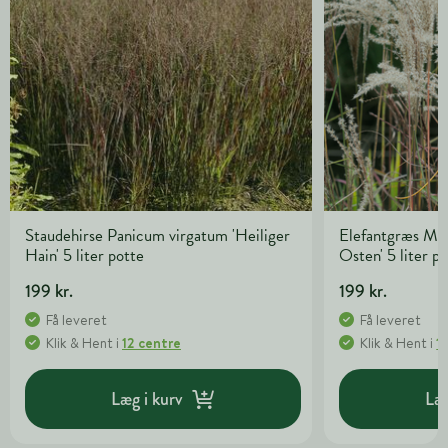
Staudehirse Panicum virgatum 'Heiliger
Elefantgræs Mis
Hain' 5 liter potte
Osten' 5 liter p
199 kr.
199 kr.
Få leveret
Få leveret
Klik & Hent
i
12 centre
Klik & Hent
i
1
Læg i kurv
Læg