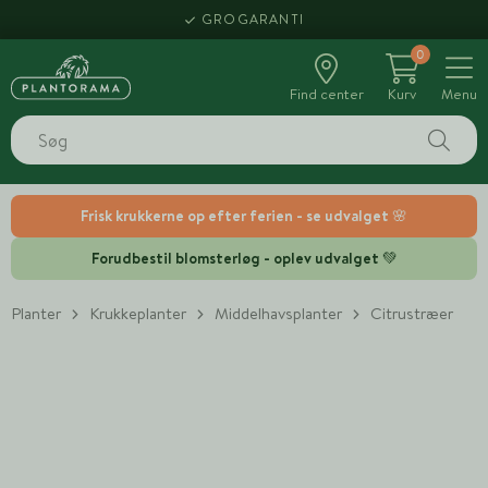
GROGARANTI
0
Find center
Kurv
Menu
Frisk krukkerne op efter ferien - se udvalget 🌸
Forudbestil blomsterløg - oplev udvalget 💚
Planter
Krukkeplanter
Middelhavsplanter
Citrustræer