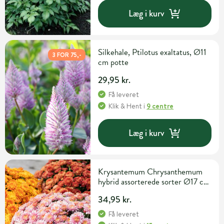
Læg i kurv
Silkehale, Ptilotus exaltatus, Ø11
3 FOR 75,-
cm potte
29,95 kr.
Få leveret
Klik & Hent
i
9 centre
Læg i kurv
Krysantemum Chrysanthemum
hybrid assorterede sorter Ø17 cm
potte
34,95 kr.
Få leveret