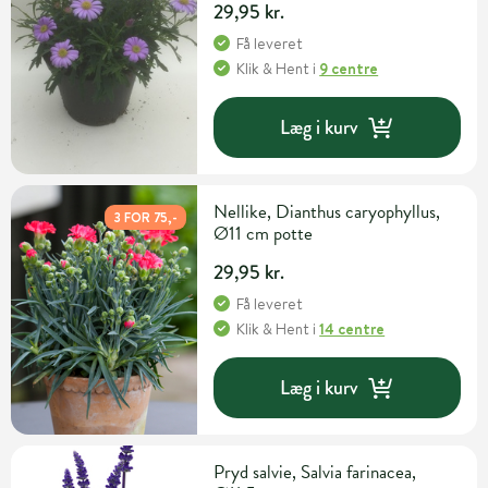
29,95 kr.
Få leveret
Klik & Hent
i
9 centre
Læg i kurv
Nellike, Dianthus caryophyllus,
3 FOR 75,-
Ø11 cm potte
29,95 kr.
Få leveret
Klik & Hent
i
14 centre
Læg i kurv
Pryd salvie, Salvia farinacea,