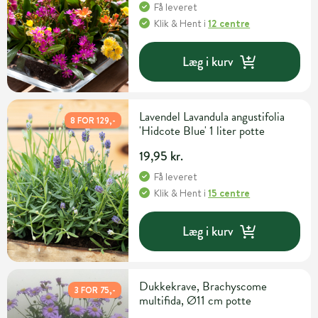
Få leveret
Klik & Hent
i
12 centre
Læg i kurv
Lavendel Lavandula angustifolia
8 FOR 129,-
'Hidcote Blue' 1 liter potte
19,95 kr.
Få leveret
Klik & Hent
i
15 centre
Læg i kurv
Dukkekrave, Brachyscome
3 FOR 75,-
multifida, Ø11 cm potte