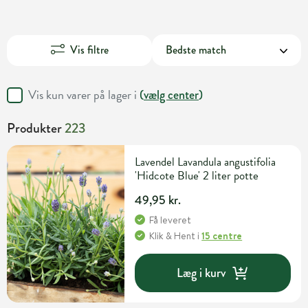
Vis filtre
Vis kun varer på lager i
(
vælg center
)
Produkter
223
Lavendel Lavandula angustifolia
'Hidcote Blue' 2 liter potte
49,95 kr.
Få leveret
Klik & Hent
i
15 centre
Læg i kurv