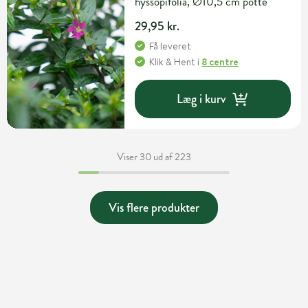
hyssopifolia, Ø10,5 cm potte
29,95 kr.
Få leveret
Klik & Hent
i
8 centre
Læg i kurv
Viser 30 ud af 223
Vis flere produkter