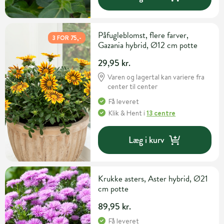
Påfugleblomst, flere farver,
3 FOR 75,-
Gazania hybrid, Ø12 cm potte
29,95 kr.
Varen og lagertal kan variere fra
center til center
Få leveret
Klik & Hent
i
13 centre
Læg i kurv
Krukke asters, Aster hybrid, Ø21
cm potte
89,95 kr.
Få leveret