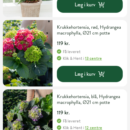
Læg i kurv
Krukkehortensia, rød, Hydrangea
macrophylla, Ø21 cm potte
119 kr.
Få leveret
Klik & Hent
i
13 centre
Læg i kurv
Krukkehortensia, blå, Hydrangea
macrophylla, Ø21 cm potte
119 kr.
Få leveret
Klik & Hent
i
12 centre