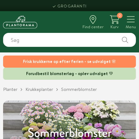
HENT SAMME DAG
0
Find center
Kurv
Menu
Frisk krukkerne op efter ferien - se udvalget 🌸
Forudbestil blomsterløg - oplev udvalget 💚
Planter
Krukkeplanter
Sommerblomster
Sommerblomster