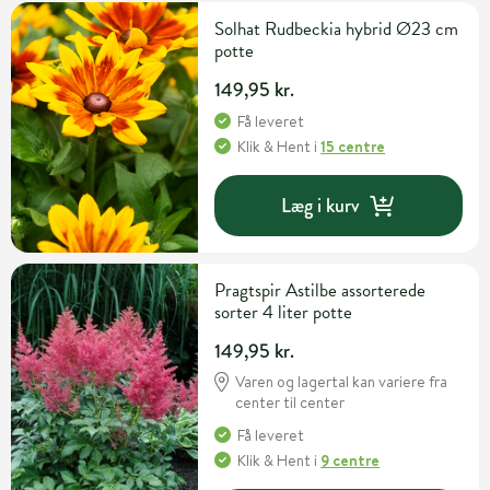
Solhat Rudbeckia hybrid Ø23 cm
potte
149,95 kr.
Få leveret
Klik & Hent
i
15 centre
Læg i kurv
Pragtspir Astilbe assorterede
sorter 4 liter potte
149,95 kr.
Varen og lagertal kan variere fra
center til center
Få leveret
Klik & Hent
i
9 centre