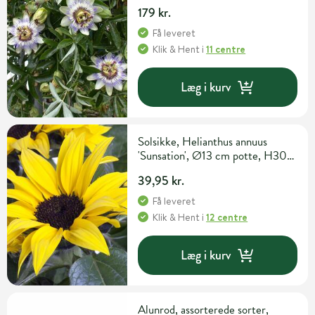
179 kr.
Få leveret
Klik & Hent
i
11 centre
Læg i kurv
Solsikke, Helianthus annuus
'Sunsation', Ø13 cm potte, H30
cm
39,95 kr.
Få leveret
Klik & Hent
i
12 centre
Læg i kurv
Alunrod, assorterede sorter,