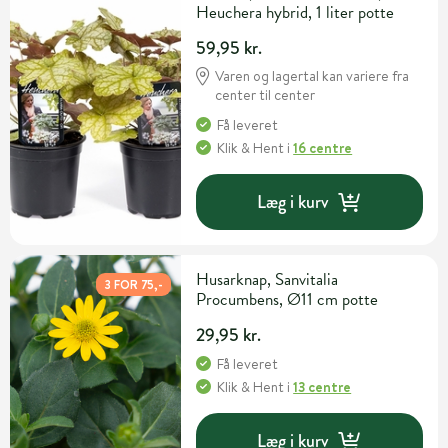
Heuchera hybrid, 1 liter potte
59,95 kr.
Varen og lagertal kan variere fra
center til center
Få leveret
Klik & Hent
i
16 centre
Læg i kurv
Husarknap, Sanvitalia
3 FOR 75,-
Procumbens, Ø11 cm potte
29,95 kr.
Få leveret
Klik & Hent
i
13 centre
Læg i kurv