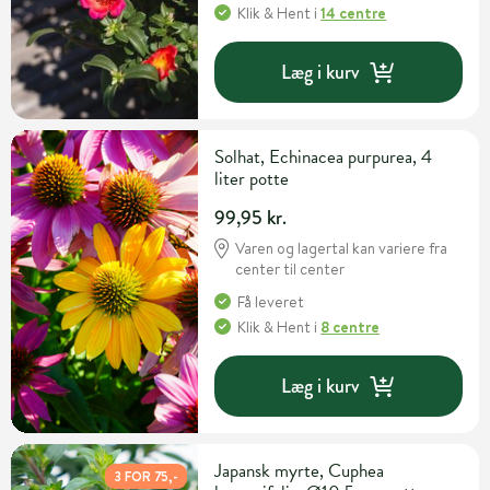
Klik & Hent
i
14 centre
Læg i kurv
Solhat, Echinacea purpurea, 4
liter potte
99,95 kr.
Varen og lagertal kan variere fra
center til center
Få leveret
Klik & Hent
i
8 centre
Læg i kurv
Japansk myrte, Cuphea
3 FOR 75,-