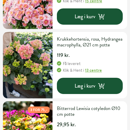
Klik & Hent
i
15 centre
Læg i kurv
Krukkehortensia, rosa, Hydrangea
macrophylla, Ø21 cm potte
119 kr.
Få leveret
Klik & Hent
i
13 centre
Læg i kurv
Bitterrod Lewisia cotyledon Ø10
3 FOR 75,-
cm potte
29,95 kr.