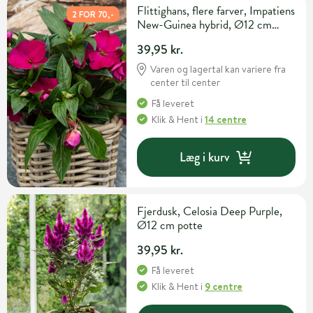
Flittighans, flere farver, Impatiens
2 FOR 70,-
New-Guinea hybrid, Ø12 cm
potte
39,95 kr.
Varen og lagertal kan variere fra
center til center
Få leveret
Klik & Hent
i
14 centre
Læg i kurv
Fjerdusk, Celosia Deep Purple,
Ø12 cm potte
39,95 kr.
Få leveret
Klik & Hent
i
9 centre