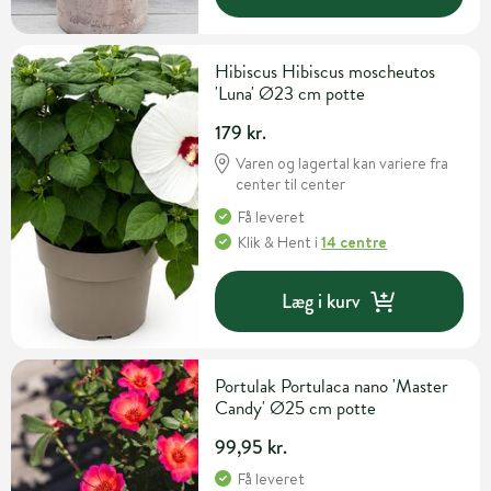
Hibiscus Hibiscus moscheutos
'Luna' Ø23 cm potte
179 kr.
Varen og lagertal kan variere fra
center til center
Få leveret
Klik & Hent
i
14 centre
Læg i kurv
Portulak Portulaca nano 'Master
Candy' Ø25 cm potte
99,95 kr.
Få leveret