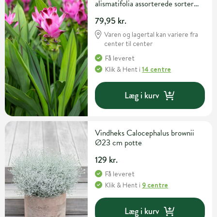
alismatifolia assorterede sorter
Ø15 cm potte
79,95 kr.
Varen og lagertal kan variere fra
center til center
Få leveret
Klik & Hent
i
14 centre
Læg i kurv
Vindheks Calocephalus brownii
Ø23 cm potte
129 kr.
Få leveret
Klik & Hent
i
9 centre
Læg i kurv