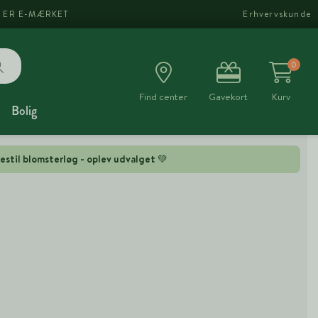
I ER E-MÆRKET
Erhvervskunde
0
Find center
Gavekort
Kurv
Bolig
estil blomsterløg - oplev udvalget 💚