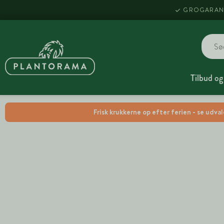
GROGARAN
Tilbud og
Frisk krukkerne op efter ferien - se udva