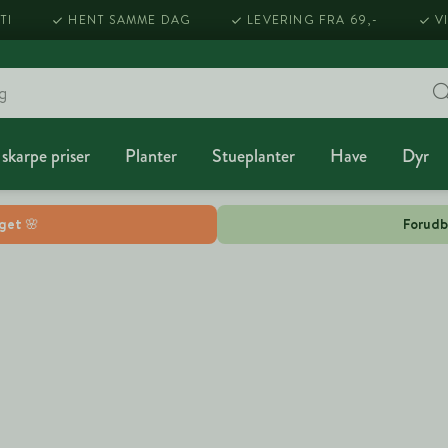
TI
HENT SAMME DAG
LEVERING FRA 69,-
V
 skarpe priser
Planter
Stueplanter
Have
Dyr
lget 🌸
Forudb