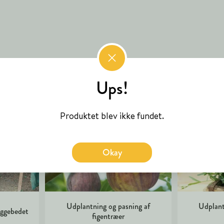
Ups!
Produktet blev ikke fundet.
Okay
Udplantning og pasning af
Udplant
kyggebedet
figentræer