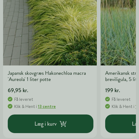
Japansk skovgræs Hakonechloa macra
Amerikansk str
'Aureola' 1 liter potte
breviligula, 5 lit
69,95 kr.
199 kr.
Få leveret
Få leveret
Klik & Hent
i
13 centre
Klik & Hent
i
1
Læg i kurv
Læg