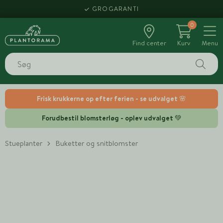
GROGARANTI
0
Find center
Kurv
Menu
Frisk krukkerne op efter ferien - se udvalget 🌸
Forudbestil blomsterløg - oplev udvalget 💚
Stueplanter
Buketter og snitblomster