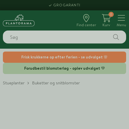
GROGARANTI
0
Find center
Kurv
Menu
Frisk krukkerne op efter ferien - se udvalget 🌸
Forudbestil blomsterløg - oplev udvalget 💚
Stueplanter
Buketter og snitblomster