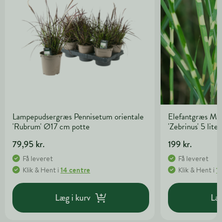
Lampepudsergræs Pennisetum orientale
Elefantgræs Mis
'Rubrum' Ø17 cm potte
'Zebrinus' 5 lite
79,95 kr.
199 kr.
Få leveret
Få leveret
Klik & Hent
i
14 centre
Klik & Hent
i
1
Læg i kurv
Læg