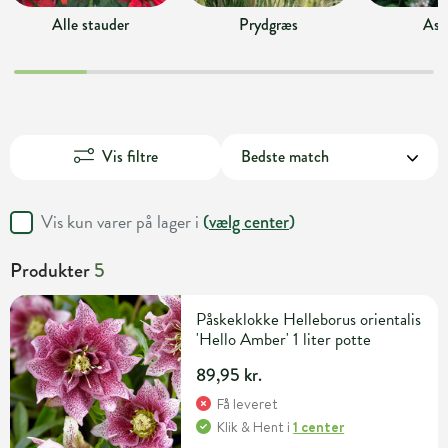
Alle stauder
Prydgræs
Ast
Vis filtre
Vis kun varer på lager i
(
vælg center
)
Produkter
5
Påskeklokke Helleborus orientalis
'Hello Amber' 1 liter potte
89,95 kr.
Få leveret
Klik & Hent
i
1 center