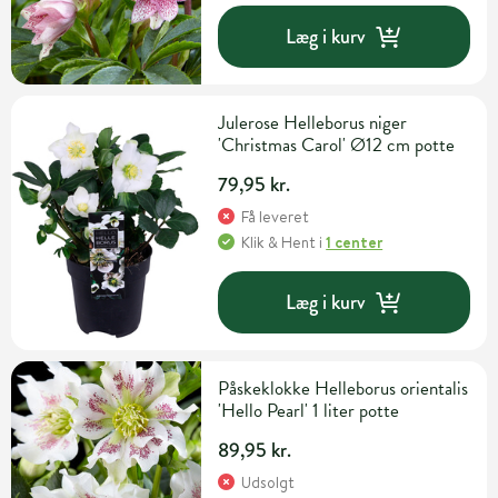
Læg i kurv
Julerose Helleborus niger
'Christmas Carol' Ø12 cm potte
79,95 kr.
Få leveret
Klik & Hent
i
1 center
Læg i kurv
Påskeklokke Helleborus orientalis
'Hello Pearl' 1 liter potte
89,95 kr.
Udsolgt