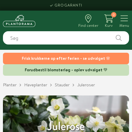
GROGARANTI
0
Find center
Kurv
Menu
Frisk krukkerne op efter ferien - se udvalget 🌸
Forudbestil blomsterløg - oplev udvalget 💚
Planter
Haveplanter
Stauder
Juleroser
Julerose