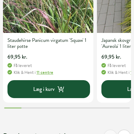
Staudehirse Panicum virgatum 'Squaw' 1
Japansk skovgr
liter potte
'Aureola' 1 liter
69,95 kr.
69,95 kr.
Få leveret
Få leveret
Klik & Hent
i
11 centre
Klik & Hent
i
1
Læg i kurv
Læg