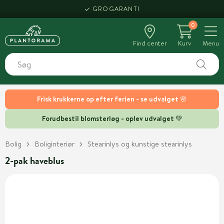
GROGARANTI
0
Find center
Kurv
Menu
Frisk krukkerne op efter ferien - se udvalget 🌸
Forudbestil blomsterløg - oplev udvalget 💚
Bolig
Boliginteriør
Stearinlys og kunstige stearinlys
2-pak haveblus