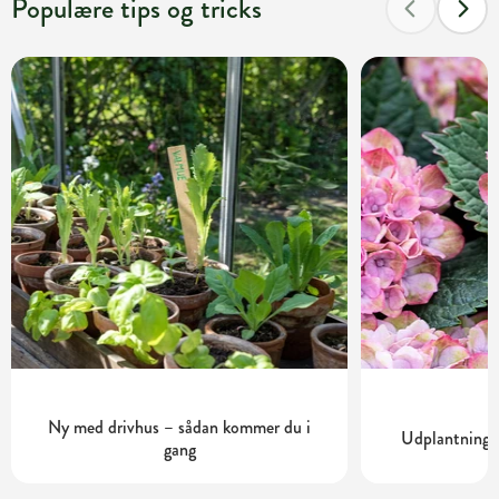
Populære tips og tricks
Ny med drivhus – sådan kommer du i
Udplantning o
gang