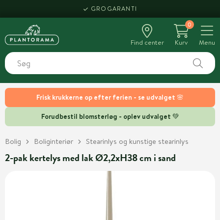
GROGARANTI
0
Find center
Kurv
Menu
Frisk krukkerne op efter ferien - se udvalget 🌸
Forudbestil blomsterløg - oplev udvalget 💚
Bolig
Boliginteriør
Stearinlys og kunstige stearinlys
2-pak kertelys med lak Ø2,2xH38 cm i sand