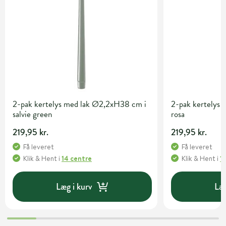
2-pak kertelys med lak Ø2,2xH38 cm i
2-pak kertelys
salvie green
rosa
219,95 kr.
219,95 kr.
Få leveret
Få leveret
Klik & Hent
i
14 centre
Klik & Hent
i
1
Læg i kurv
Læg