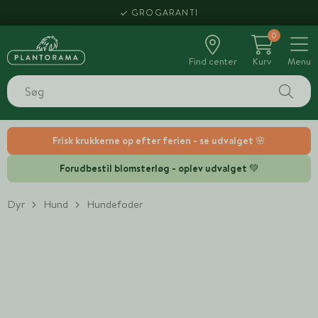
GROGARANTI
0
Find center
Kurv
Menu
Frisk krukkerne op efter ferien - se udvalget 🌸
Forudbestil blomsterløg - oplev udvalget 💚
Dyr
Hund
Hundefoder