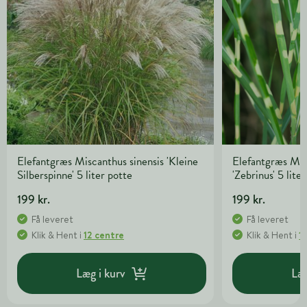
Elefantgræs Miscanthus sinensis 'Kleine
Elefantgræs Mis
Silberspinne' 5 liter potte
'Zebrinus' 5 lite
199 kr.
199 kr.
Få leveret
Få leveret
Klik & Hent
i
12 centre
Klik & Hent
i
1
Læg i kurv
Læg