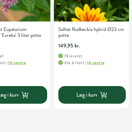
st Eupatorium
Solhat Rudbeckia hybrid Ø23 cm
 'Eureka' 3 liter potte
potte
149,95 kr.
ret
Få leveret
Hent
i
14 centre
Klik & Hent
i
14 centre
æg i kurv
Læg i kurv