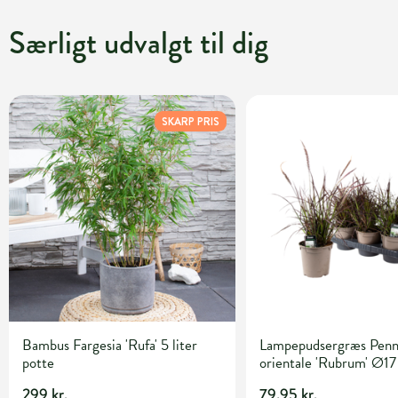
Særligt udvalgt til dig
SKARP PRIS
Bambus Fargesia 'Rufa' 5 liter
Lampepudsergræs Penn
potte
orientale 'Rubrum' Ø17
299 kr.
79,95 kr.