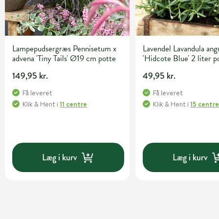
Lampepudsergræs Pennisetum x
Lavendel Lavandula angu
advena 'Tiny Tails' Ø19 cm potte
'Hidcote Blue' 2 liter p
149,95 kr.
49,95 kr.
Få leveret
Få leveret
Klik & Hent
i
11 centre
Klik & Hent
i
15 centr
Læg i kurv
Læg i kurv