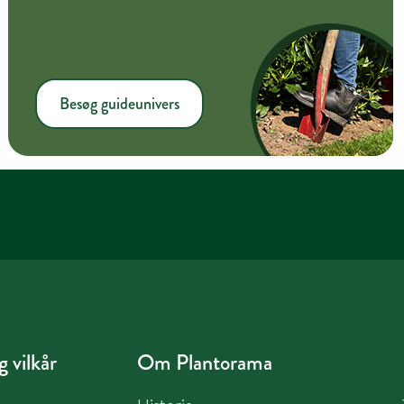
Besøg guideunivers
 vilkår
Om Plantorama