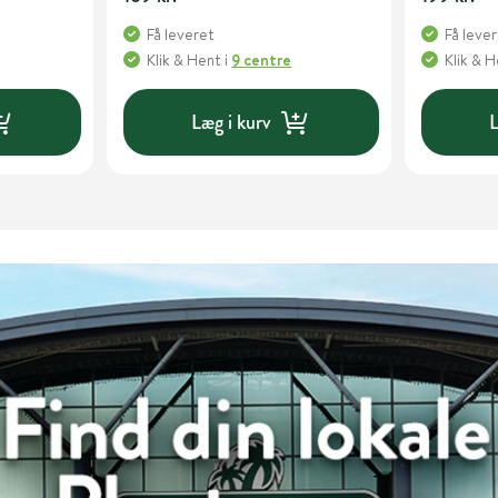
Få leveret
Få leve
Klik & Hent
i
9 centre
Klik & 
Læg i kurv
L