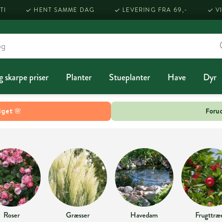
TI
HENT SAMME DAG
LEVERING FRA 69,-
V
g skarpe priser
Planter
Stueplanter
Have
Dyr
lget 🌸
Forud
Roser
Græsser
Havedam
Frugttræ