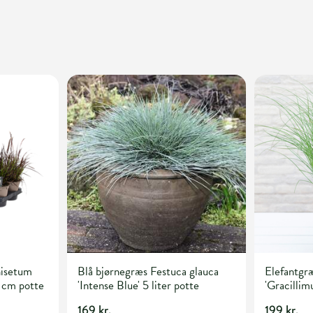
isetum
Blå bjørnegræs Festuca glauca
Elefantgræ
 cm potte
'Intense Blue' 5 liter potte
'Gracillimu
169 kr.
199 kr.