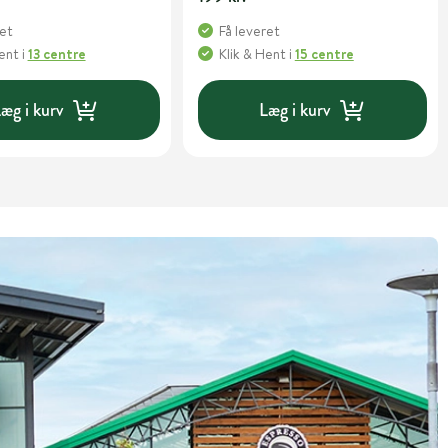
ret
Få leveret
Hent
i
13 centre
Klik & Hent
i
15 centre
æg i kurv
Læg i kurv