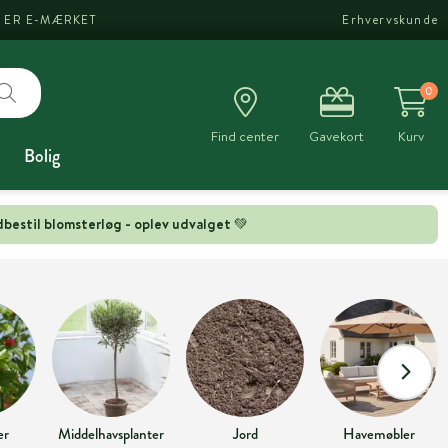
I ER E-MÆRKET
Erhvervskunde
0
Find center
Gavekort
Kurv
Bolig
bestil blomsterløg - oplev udvalget 💚
er
Middelhavsplanter
Jord
Havemøbler