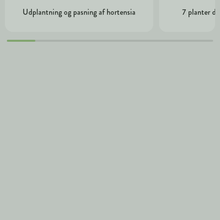
Udplantning og pasning af hortensia
7 planter de