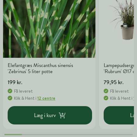
Elefantgræs Miscanthus sinensis
Lampepudsergræ
'Zebrinus' 5 liter potte
'Rubrum' Ø17 c
199 kr.
79,95 kr.
Få leveret
Få leveret
Klik & Hent
i
12 centre
Klik & Hent
i
1
Læg i kurv
Læg