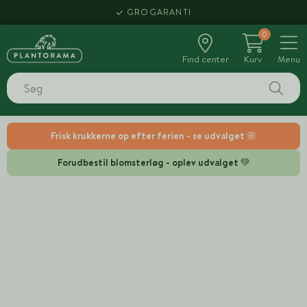
GROGARANTI
0
Find center
Kurv
Menu
Frisk krukkerne op efter ferien - se udvalget 🌸
Forudbestil blomsterløg - oplev udvalget 💚