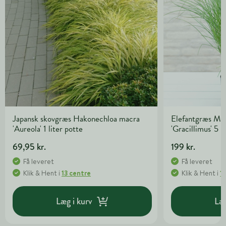
Japansk skovgræs Hakonechloa macra
Elefantgræs Mis
'Aureola' 1 liter potte
'Gracillimus' 5 l
69,95 kr.
199 kr.
Få leveret
Få leveret
Klik & Hent
i
13 centre
Klik & Hent
i
1
Læg i kurv
Læg