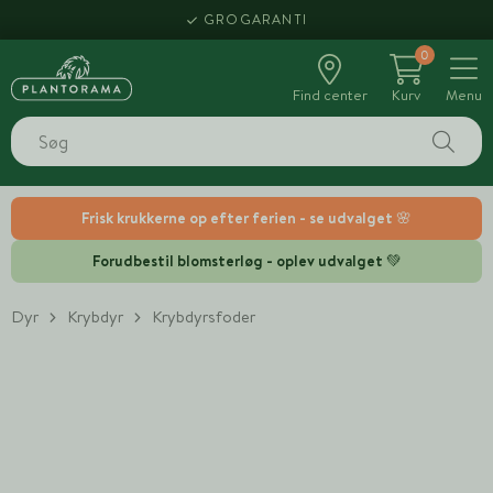
GROGARANTI
0
Find center
Kurv
Menu
Frisk krukkerne op efter ferien - se udvalget 🌸
Forudbestil blomsterløg - oplev udvalget 💚
Dyr
Krybdyr
Krybdyrsfoder