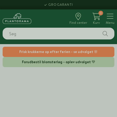
GROGARANTI
0
Find center
Kurv
Menu
Frisk krukkerne op efter ferien - se udvalget 🌸
Forudbestil blomsterløg - oplev udvalget 💚