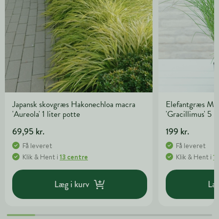
Japansk skovgræs Hakonechloa macra
Elefantgræs Mis
'Aureola' 1 liter potte
'Gracillimus' 5 l
69,95 kr.
199 kr.
Få leveret
Få leveret
Klik & Hent
i
13 centre
Klik & Hent
i
1
Læg i kurv
Læg