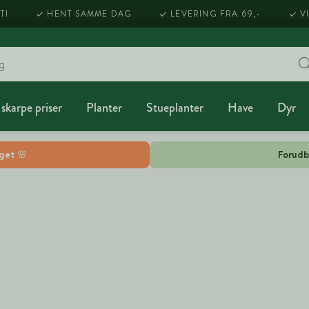
TI
HENT SAMME DAG
LEVERING FRA 69,-
V
 skarpe priser
Planter
Stueplanter
Have
Dyr
lget 🌸
Forudb