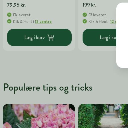
79,95 kr.
199 kr.
Få leveret
Få leveret
Klik & Hent
i
12 centre
Klik & Hent
i
12 centre
Læg i kurv
Læg i kurv
Populære tips og tricks