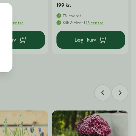
199 kr.
t
Få leveret
nt
i
12 centre
Klik & Hent
i
13 centre
g i kurv
Læg i kurv