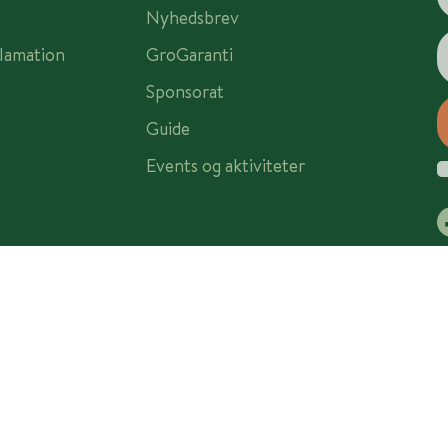
Nyhedsbrev
lamation
GroGaranti
Sponsorat
Guide
Events og aktiviteter