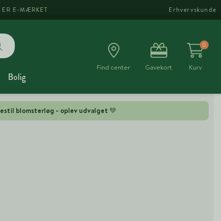
I ER E-MÆRKET
Erhvervskunde
0
Find center
Gavekort
Kurv
Bolig
estil blomsterløg - oplev udvalget 💚