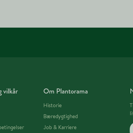
 vilkår
Om Plantorama
Historie
T
l
Bæredygtighed
betingelser
Job & Karriere