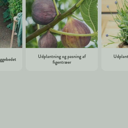
Udplantning og pasning af
Udplant
kyggebedet
figentræer