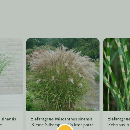
sinensis
Elefantgræs Miscanthus sinensis
Elefantgræs
te
'Kleine Silberspinne' 5 liter potte
'Zebrinus' 5