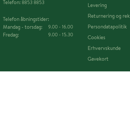
Telefon:
8853 8853
Levering
Returnering og rek
Telefon åbningstider:
Persondatapolitik
Mandag - torsdag:
9.00 - 16.00
Fredag:
9.00 - 15.30
Cookies
Erhvervskunde
Gavekort
Copyright © 2026 Plantorama A/S - CVR 14982442