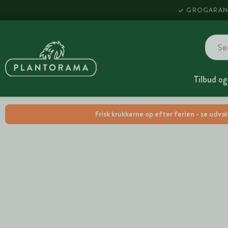
GROGARAN
Tilbud og
Frisk krukkerne op efter ferien - se udva