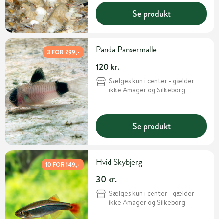
Se produkt
Panda Pansermalle
3 FOR 299,-
120 kr.
Sælges kun i center - gælder
ikke Amager og Silkeborg
Se produkt
Hvid Skybjerg
10 FOR 149,-
30 kr.
Sælges kun i center - gælder
ikke Amager og Silkeborg