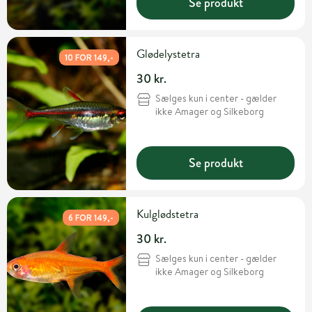
Se produkt
Glødelystetra
10 FOR 149,-
30 kr.
Sælges kun i center - gælder
ikke Amager og Silkeborg
Se produkt
Kulglødstetra
6 FOR 149,-
30 kr.
Sælges kun i center - gælder
ikke Amager og Silkeborg