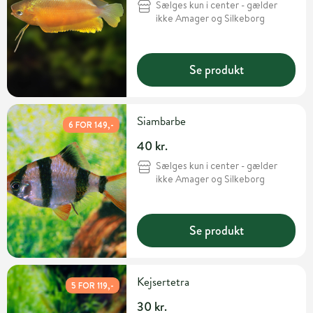
Sælges kun i center - gælder
ikke Amager og Silkeborg
Se produkt
Siambarbe
6 FOR 149,-
40 kr.
Sælges kun i center - gælder
ikke Amager og Silkeborg
Se produkt
Kejsertetra
5 FOR 119,-
30 kr.