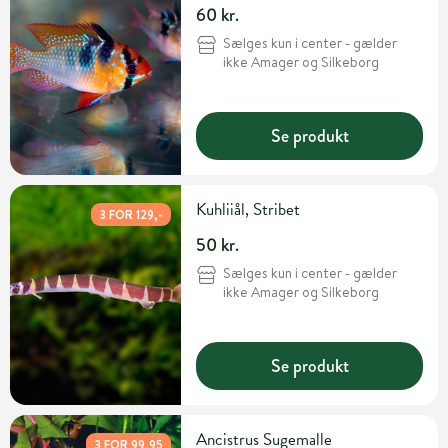
60 kr.
Sælges kun i center - gælder
ikke Amager og Silkeborg
Se produkt
Kuhliiål, Stribet
3 FOR 129,-
50 kr.
Sælges kun i center - gælder
ikke Amager og Silkeborg
Se produkt
Ancistrus Sugemalle
3 FOR 99,95