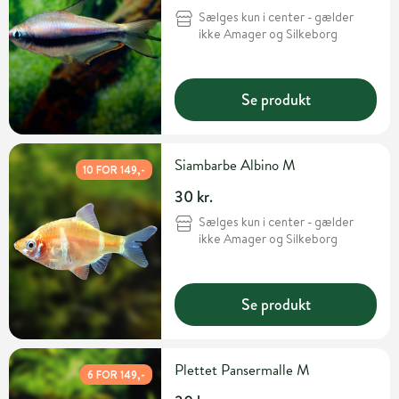
Sælges kun i center - gælder
ikke Amager og Silkeborg
Se produkt
Siambarbe Albino M
10 FOR 149,-
30 kr.
Sælges kun i center - gælder
ikke Amager og Silkeborg
Se produkt
Plettet Pansermalle M
6 FOR 149,-