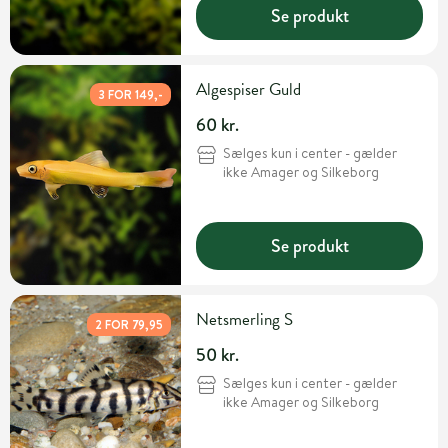
Se produkt
Algespiser Guld
3 FOR 149,-
60 kr.
Sælges kun i center - gælder
ikke Amager og Silkeborg
Se produkt
Netsmerling S
2 FOR 79,95
50 kr.
Sælges kun i center - gælder
ikke Amager og Silkeborg