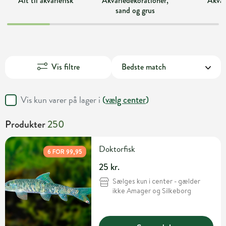
Alt til akvariefisk
Akvariedekorationer,
Akvar
sand og grus
Vis filtre
Vis kun varer på lager i
(
vælg center
)
Produkter
250
Doktorfisk
6 FOR 99,95
25 kr.
Sælges kun i center - gælder
ikke Amager og Silkeborg