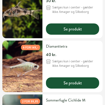
30 kr.
Sælges kun i center - gælder
ikke Amager og Silkeborg
Se produkt
Diamanttetra
6 FOR 149,-
40 kr.
Sælges kun i center - gælder
ikke Amager og Silkeborg
Se produkt
Sommerfugle Cichlide M
2 FOR 99,95