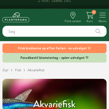
HENT SAMME DAG
0
Find center
Kurv
Menu
Frisk krukkerne op efter ferien - se udvalget 🌸
Forudbestil blomsterløg - oplev udvalget 💚
Dyr
Fisk
Akvariefisk
Akvariefisk