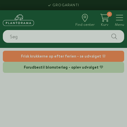
GROGARANTI
0
Find center
Kurv
Menu
Frisk krukkerne op efter ferien - se udvalget 🌸
Forudbestil blomsterløg - oplev udvalget 💚