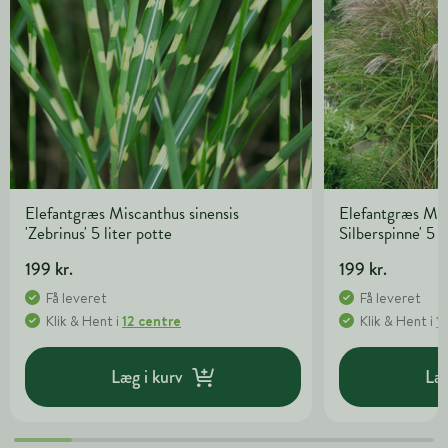
Elefantgræs Miscanthus sinensis
Elefantgræs Misc
'Zebrinus' 5 liter potte
Silberspinne' 5 l
199 kr.
199 kr.
Få leveret
Få leveret
Klik & Hent
i
12 centre
Klik & Hent
i
1
Læg i kurv
Læg