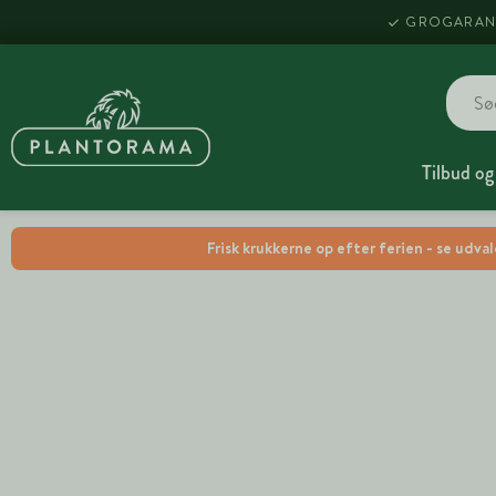
GROGARAN
Tilbud og
Frisk krukkerne op efter ferien - se udva