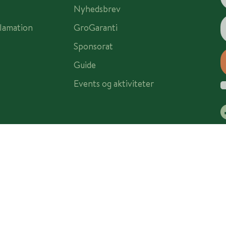
Nyhedsbrev
lamation
GroGaranti
Sponsorat
Guide
Events og aktiviteter