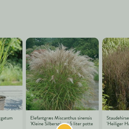
irgatum
Elefantgræs Miscanthus sinensis
Staudehirs
'Kleine Silberspinne' 5 liter potte
'Heiliger Ha