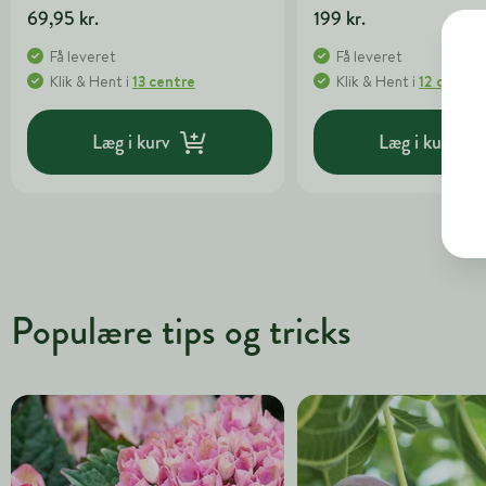
69,95 kr.
199 kr.
Få leveret
Få leveret
Klik & Hent
i
13 centre
Klik & Hent
i
12 centre
Læg i kurv
Læg i kurv
Populære tips og tricks