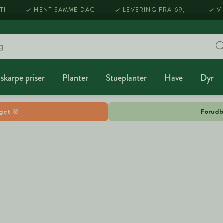
TI
HENT SAMME DAG
LEVERING FRA 69,-
V
 skarpe priser
Planter
Stueplanter
Have
Dyr
lget 🌸
Forudb