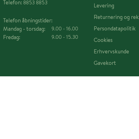
Telefon:
8853 8853
Levering
Returnering og rek
Telefon åbningstider:
Persondatapolitik
Mandag - torsdag:
9.00 - 16.00
Fredag:
9.00 - 15.30
Cookies
Erhvervskunde
Gavekort
Copyright © 2026 Plantorama A/S - CVR 14982442