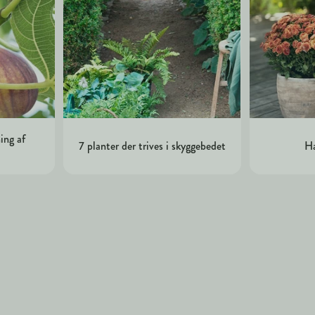
ing af
7 planter der trives i skyggebedet
Ha