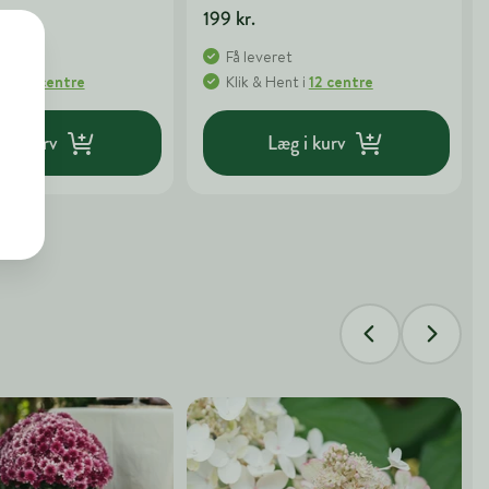
199 kr.
t
Få leveret
nt
i
12 centre
Klik & Hent
i
12 centre
g i kurv
Læg i kurv