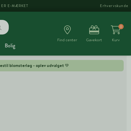
I ER E-MÆRKET
Erhvervskunde
0
Find center
Gavekort
Kurv
Bolig
estil blomsterløg - oplev udvalget 💚