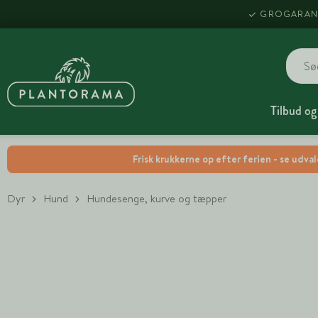
GROGARAN
Tilbud og
Frisk krukkerne op efter ferien - se udva
Dyr
Hund
Hundesenge, kurve og tæpper