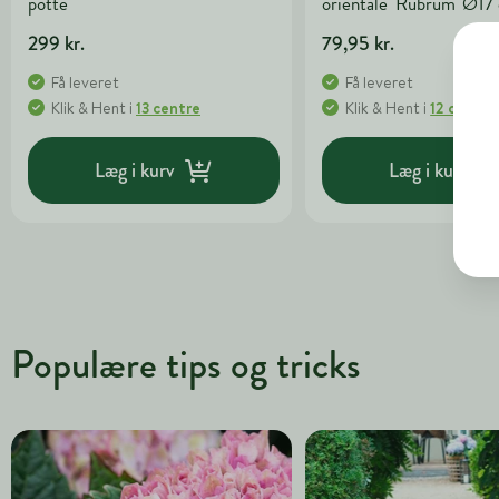
potte
orientale 'Rubrum' Ø17
299 kr.
79,95 kr.
Få leveret
Få leveret
Klik & Hent
i
13 centre
Klik & Hent
i
12 centre
Læg i kurv
Læg i kurv
Populære tips og tricks