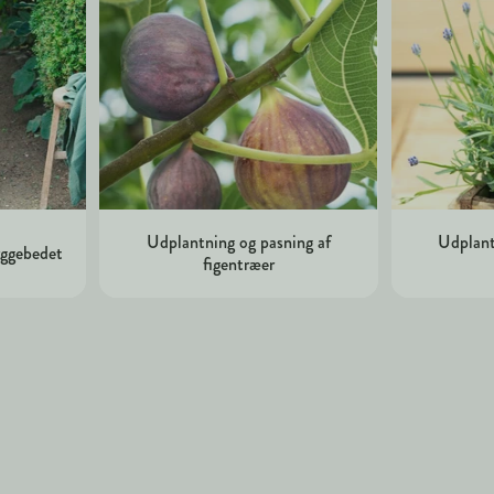
Udplantning og pasning af
Udplant
kyggebedet
figentræer