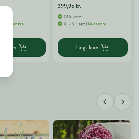
399,95 kr.
t
Få leveret
nt
i
13 centre
Klik & Hent
i
14 centre
g i kurv
Læg i kurv