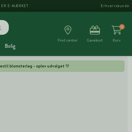
I ER E-MÆRKET
Erhvervskunde
0
Find center
Gavekort
Kurv
Bolig
estil blomsterløg - oplev udvalget 💚