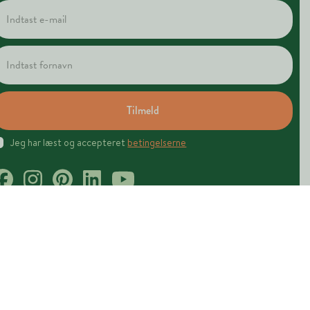
Tilmeld
Jeg har læst og accepteret
betingelserne