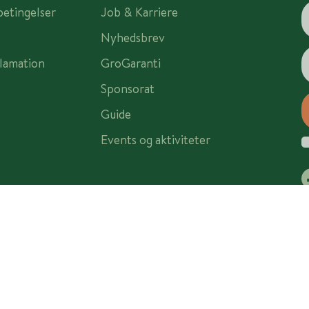
betingelser
Job & Karriere
Nyhedsbrev
lamation
GroGaranti
Sponsorat
Guide
Events og aktiviteter