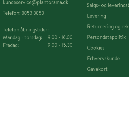
kundeservice@plantorama.dk
Salgs- og leverings
Telefon:
8853 8853
Levering
Returnering og rek
Telefon åbningstider:
Persondatapolitik
Mandag - torsdag:
9.00 - 16.00
Fredag:
9.00 - 15.30
Cookies
Erhvervskunde
Gavekort