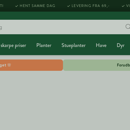
TI
HENT SAMME DAG
LEVERING FRA 69,-
V
 skarpe priser
Planter
Stueplanter
Have
Dyr
lget 🌸
Forudb