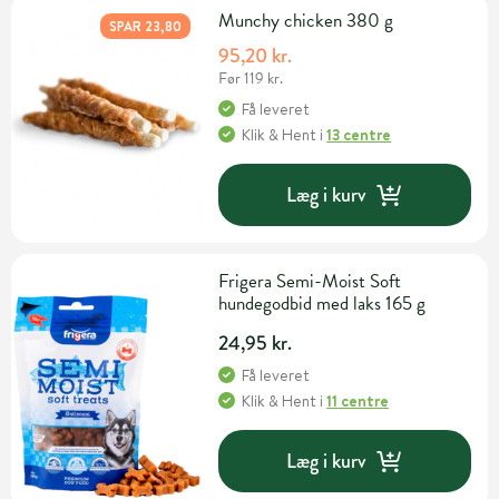
Munchy chicken 380 g
SPAR 23,80
95,20 kr.
Før 119 kr.
Få leveret
Klik & Hent
i
13 centre
Læg i kurv
Frigera Semi-Moist Soft
hundegodbid med laks 165 g
24,95 kr.
Få leveret
Klik & Hent
i
11 centre
Læg i kurv