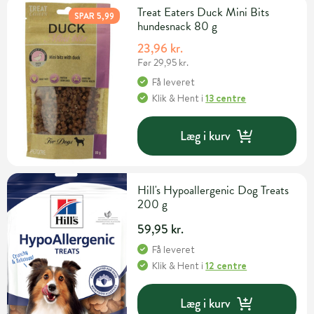
Treat Eaters Duck Mini Bits
SPAR 5,99
hundesnack 80 g
23,96 kr.
Før 29,95 kr.
Få leveret
Klik & Hent
i
13 centre
Læg i kurv
Hill's Hypoallergenic Dog Treats
200 g
59,95 kr.
Få leveret
Klik & Hent
i
12 centre
Læg i kurv