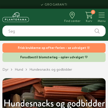
HENT SAMME DAG
0
Find center
Kurv
Menu
Frisk krukkerne op efter ferien - se udvalget 🌸
Forudbestil blomsterløg - oplev udvalget 💚
Dyr
Hund
Hundesnacks og godbidder
Hundesnacks og godbidder