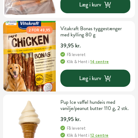
Læg i kurv
Vitakraft Bonas tyggestænger
2 FOR 49,95
med kylling 80 g
39,95 kr.
Få leveret
Klik & Hent
i
14 centre
Læg i kurv
Pup Ice vaffel hundeis med
vanilje/peanut butter 110 g, 2 stk.
39,95 kr.
Få leveret
Klik & Hent
i
12 centre