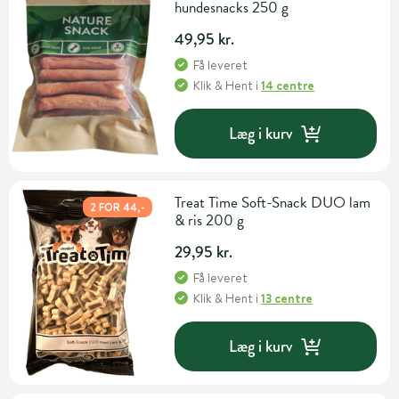
hundesnacks 250 g
49,95 kr.
Få leveret
Klik & Hent
i
14 centre
Læg i kurv
Treat Time Soft-Snack DUO lam
2 FOR 44,-
& ris 200 g
29,95 kr.
Få leveret
Klik & Hent
i
13 centre
Læg i kurv