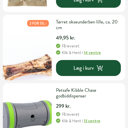
Tørret okseunderben lille, ca. 20
2 FOR 55,-
cm
49,95 kr.
Få leveret
Klik & Hent
i
14 centre
Læg i kurv
Petsafe Kibble Chase
godbiddispenser
299 kr.
Få leveret
Klik & Hent
i
13 centre