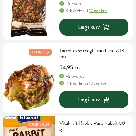
Få leveret
Klik & Hent
i
12 centre
Læg i kurv
Tørret okseknogle rund, ca. Ø13
2 FOR 55,-
cm
54,95 kr.
Få leveret
Klik & Hent
i
13 centre
Læg i kurv
Vitakraft Rabbit Pure Rabbit 80
2 FOR 49,95
g