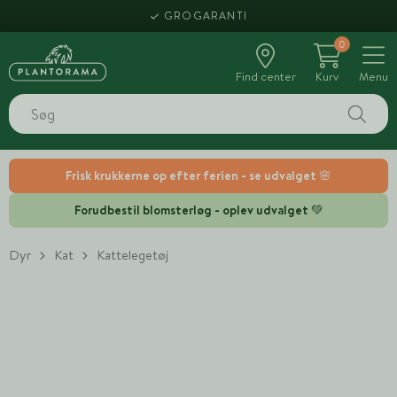
GROGARANTI
0
Find center
Kurv
Menu
Frisk krukkerne op efter ferien - se udvalget 🌸
Forudbestil blomsterløg - oplev udvalget 💚
Dyr
Kat
Kattelegetøj