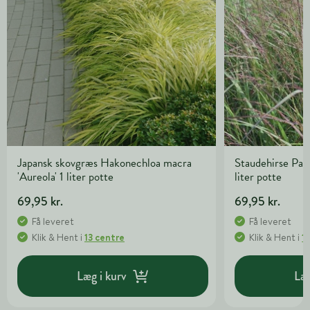
Japansk skovgræs Hakonechloa macra
Staudehirse Pan
'Aureola' 1 liter potte
liter potte
69,95 kr.
69,95 kr.
Få leveret
Få leveret
Klik & Hent
i
13 centre
Klik & Hent
i
1
Læg i kurv
Læg