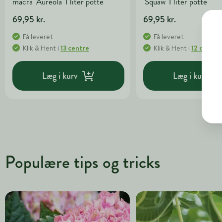
macra 'Aureola' 1 liter potte
'Squaw' 1 liter potte
69,95 kr.
69,95 kr.
Få leveret
Få leveret
Klik & Hent
i
13 centre
Klik & Hent
i
12 centre
Læg i kurv
Læg i kurv
Populære tips og tricks