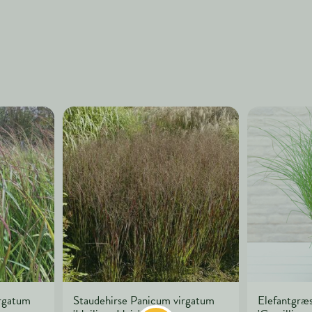
irgatum
Staudehirse Panicum virgatum
Elefantgræs