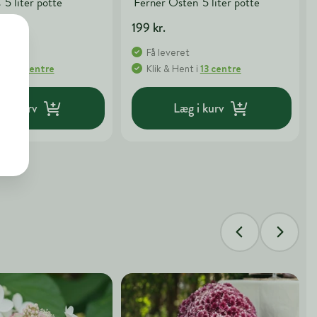
' 5 liter potte
'Ferner Osten' 5 liter potte
199 kr.
t
Få leveret
nt
i
13 centre
Klik & Hent
i
13 centre
g i kurv
Læg i kurv