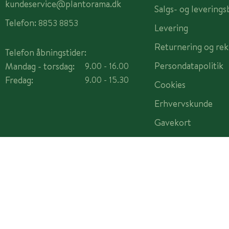
kundeservice@plantorama.dk
Salgs- og leverings
Telefon:
8853 8853
Levering
Returnering og rek
Telefon åbningstider:
Persondatapolitik
Mandag - torsdag:
9.00 - 16.00
Fredag:
9.00 - 15.30
Cookies
Erhvervskunde
Gavekort