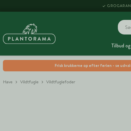
GROGARAN
Tilbud og
Frisk krukkerne op efter ferien - se udva
Have
Vildtfugle
Vildtfuglefoder