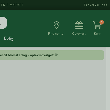
I ER E-MÆRKET
Erhvervskunde
0
Find center
Gavekort
Kurv
Bolig
estil blomsterløg - oplev udvalget 💚