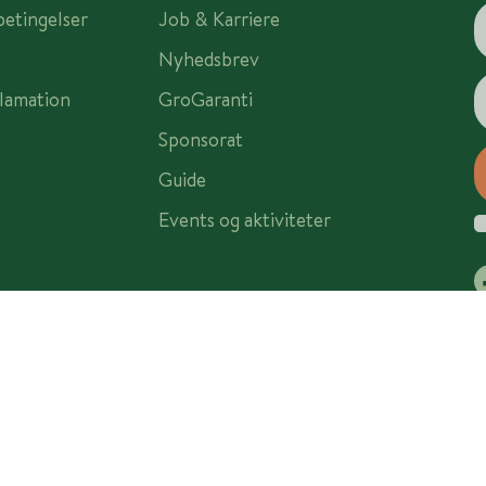
betingelser
Job & Karriere
Nyhedsbrev
lamation
GroGaranti
Sponsorat
Guide
Events og aktiviteter