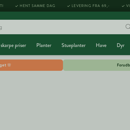
TI
HENT SAMME DAG
LEVERING FRA 69,-
V
 skarpe priser
Planter
Stueplanter
Have
Dyr
lget 🌸
Forudb