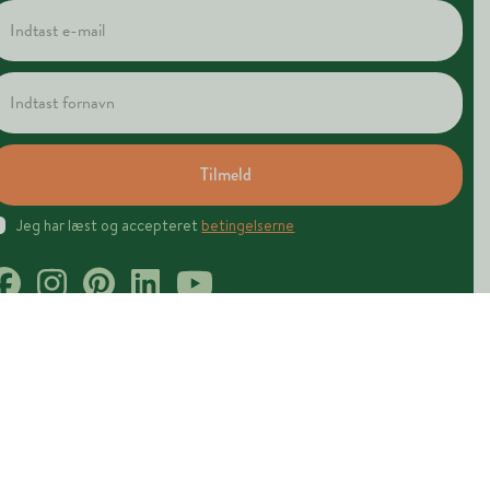
Tilmeld
Jeg har læst og accepteret
betingelserne