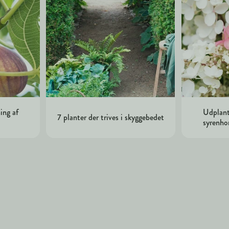
ing af
Udplant
7 planter der trives i skyggebedet
syrenho