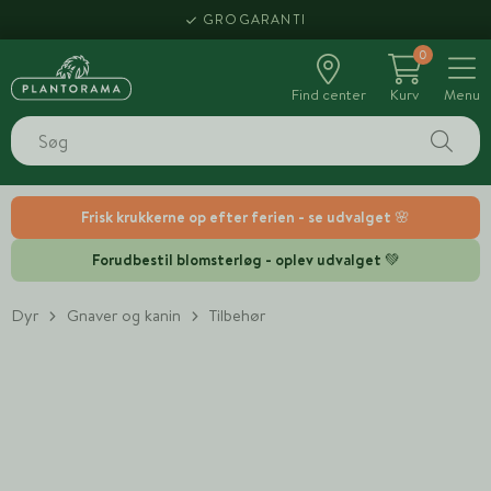
GROGARANTI
0
Find center
Kurv
Menu
Frisk krukkerne op efter ferien - se udvalget 🌸
Forudbestil blomsterløg - oplev udvalget 💚
Dyr
Gnaver og kanin
Tilbehør