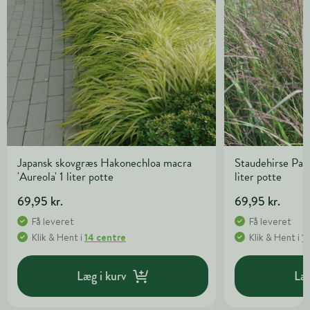
Japansk skovgræs Hakonechloa macra
Staudehirse Pan
'Aureola' 1 liter potte
liter potte
69,95 kr.
69,95 kr.
Få leveret
Få leveret
Klik & Hent
i
14 centre
Klik & Hent
i
1
Læg i kurv
Læg