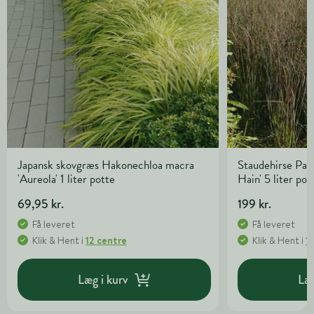
Japansk skovgræs Hakonechloa macra
Staudehirse Pan
'Aureola' 1 liter potte
Hain' 5 liter pot
69,95 kr.
199 kr.
Få leveret
Få leveret
Klik & Hent
i
12 centre
Klik & Hent
i
1
Læg i kurv
Læg