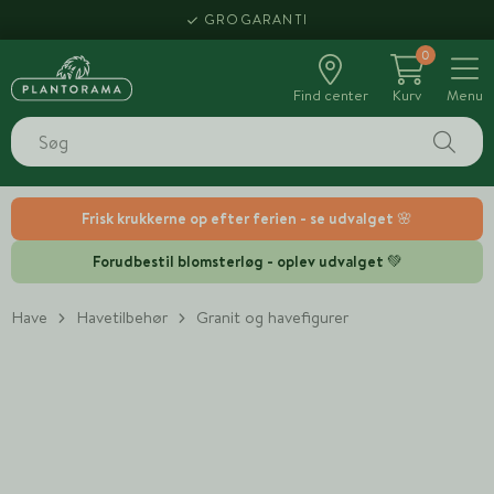
GROGARANTI
0
Find center
Kurv
Menu
Frisk krukkerne op efter ferien - se udvalget 🌸
Forudbestil blomsterløg - oplev udvalget 💚
Have
Havetilbehør
Granit og havefigurer