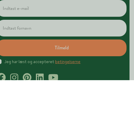
Tilmeld
Jeg har læst og accepteret
betingelserne