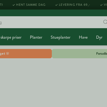
TI
HENT SAMME DAG
LEVERING FRA 69,-
V
 skarpe priser
Planter
Stueplanter
Have
Dyr
lget 🌸
Forudb