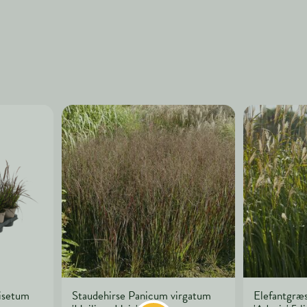
isetum
Staudehirse Panicum virgatum
Elefantgræs