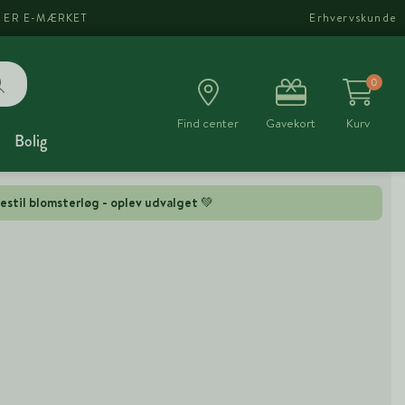
I ER E-MÆRKET
Erhvervskunde
0
Find center
Gavekort
Kurv
Bolig
estil blomsterløg - oplev udvalget 💚