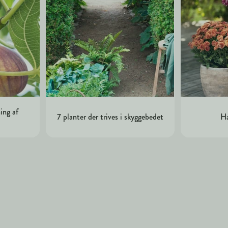
ing af
7 planter der trives i skyggebedet
Ha