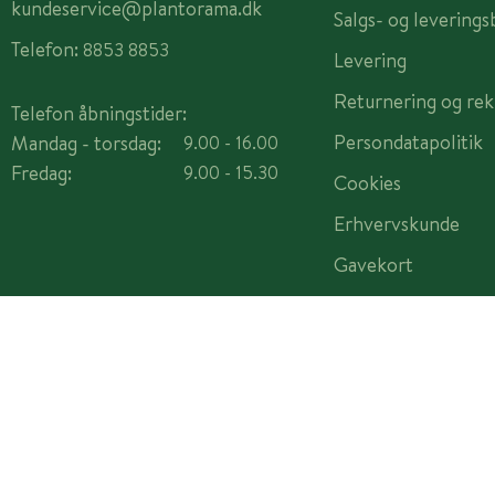
kundeservice@plantorama.dk
Salgs- og leverings
Telefon:
8853 8853
Levering
Returnering og rek
Telefon åbningstider:
Persondatapolitik
Mandag - torsdag:
9.00 - 16.00
Fredag:
9.00 - 15.30
Cookies
Erhvervskunde
Gavekort