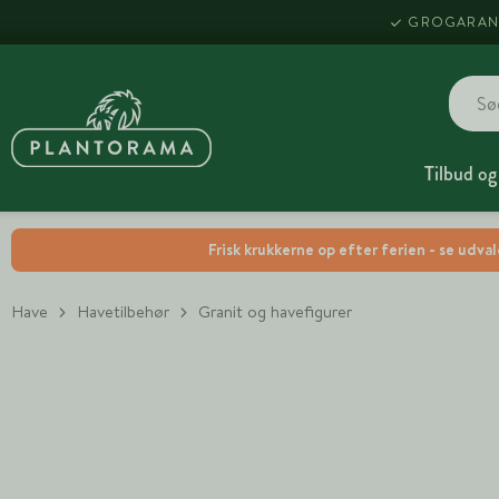
GROGARAN
Tilbud og
Frisk krukkerne op efter ferien - se udva
Have
Havetilbehør
Granit og havefigurer