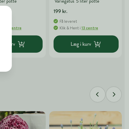
iter potte
'Variegatus' 5 liter potte
199 kr.
t
Få leveret
nt
i
11 centre
Klik & Hent
i
13 centre
g i kurv
Læg i kurv