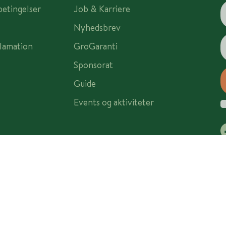
betingelser
Job & Karriere
Nyhedsbrev
lamation
GroGaranti
Sponsorat
Guide
Events og aktiviteter