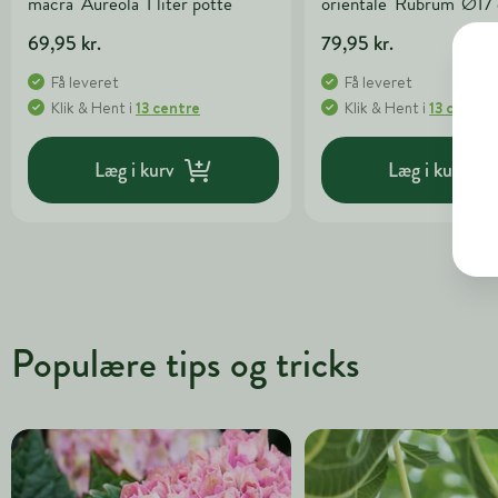
macra 'Aureola' 1 liter potte
orientale 'Rubrum' Ø17
69,95 kr.
79,95 kr.
Få leveret
Få leveret
Klik & Hent
i
13 centre
Klik & Hent
i
13 centre
Læg i kurv
Læg i kurv
Populære tips og tricks