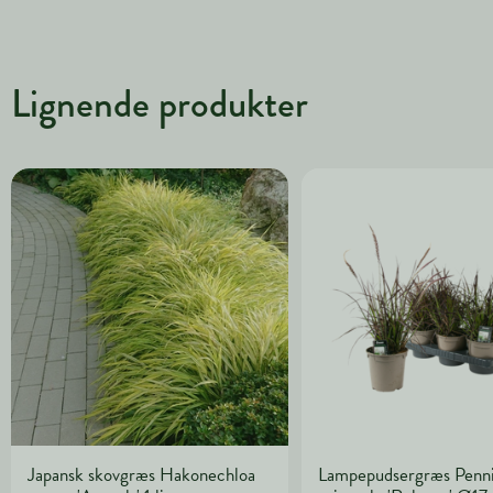
Lignende produkter
Japansk skovgræs Hakonechloa
Lampepudsergræs Penn