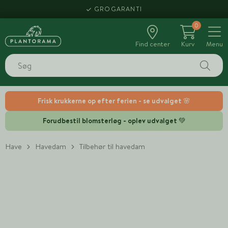
GROGARANTI
0
Find center
Kurv
Menu
Frisk krukkerne op efter ferien - se udvalget 🌸
Forudbestil blomsterløg - oplev udvalget 💚
Have
Havedam
Tilbehør til havedam