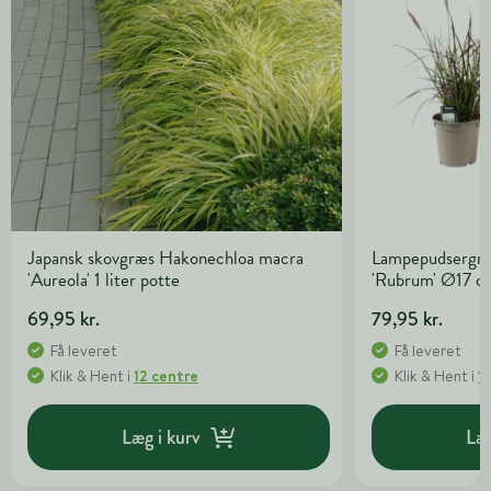
Japansk skovgræs Hakonechloa macra
Lampepudsergræ
'Aureola' 1 liter potte
'Rubrum' Ø17 c
69,95 kr.
79,95 kr.
Få leveret
Få leveret
Klik & Hent
i
12 centre
Klik & Hent
i
1
Læg i kurv
Læg