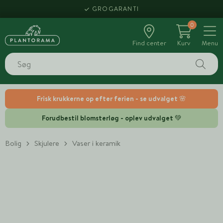
GROGARANTI
0
Find center
Kurv
Menu
Frisk krukkerne op efter ferien - se udvalget 🌸
Forudbestil blomsterløg - oplev udvalget 💚
Bolig
Skjulere
Vaser i keramik