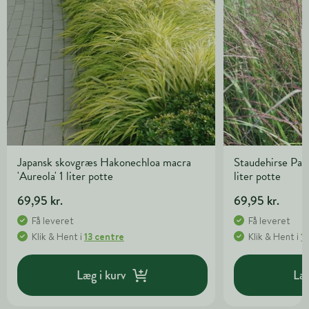
Japansk skovgræs Hakonechloa macra
Staudehirse Pan
'Aureola' 1 liter potte
liter potte
69,95 kr.
69,95 kr.
Få leveret
Få leveret
Klik & Hent
i
13 centre
Klik & Hent
i
1
Læg i kurv
Læg