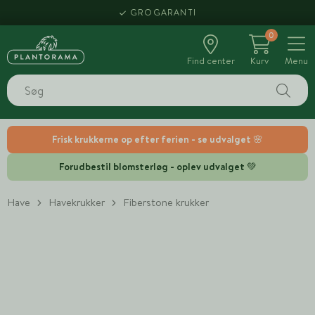
GROGARANTI
0
Find center
Kurv
Menu
Frisk krukkerne op efter ferien - se udvalget 🌸
Forudbestil blomsterløg - oplev udvalget 💚
Have
Havekrukker
Fiberstone krukker