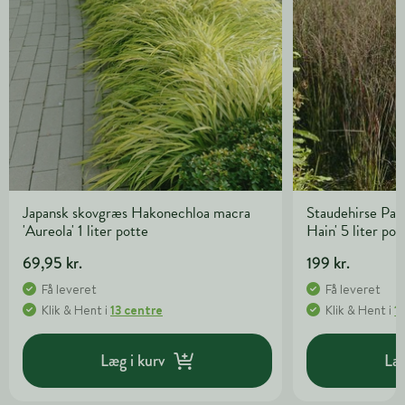
Japansk skovgræs Hakonechloa macra
Staudehirse Pan
'Aureola' 1 liter potte
Hain' 5 liter pot
69,95 kr.
199 kr.
Få leveret
Få leveret
Klik & Hent
i
13 centre
Klik & Hent
i
1
Læg i kurv
Læg