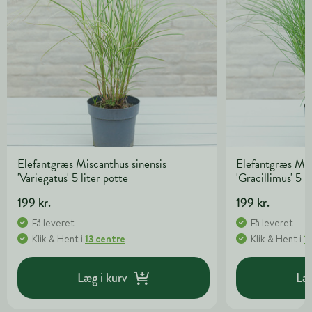
Elefantgræs Miscanthus sinensis
Elefantgræs Mis
'Variegatus' 5 liter potte
'Gracillimus' 5 l
199 kr.
199 kr.
Få leveret
Få leveret
Klik & Hent
i
13 centre
Klik & Hent
i
1
Læg i kurv
Læg