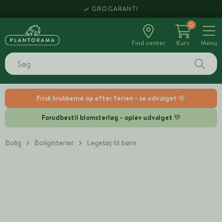
GROGARANTI
0
Find center
Kurv
Menu
Frisk krukkerne op efter ferien - se udvalget 🌸
Forudbestil blomsterløg - oplev udvalget 💚
Bolig
Boliginteriør
Legetøj til børn