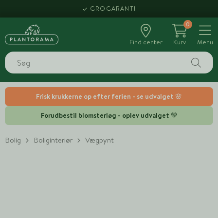
GROGARANTI
0
Find center
Kurv
Menu
Frisk krukkerne op efter ferien - se udvalget 🌸
Forudbestil blomsterløg - oplev udvalget 💚
Bolig
Boliginteriør
Vægpynt