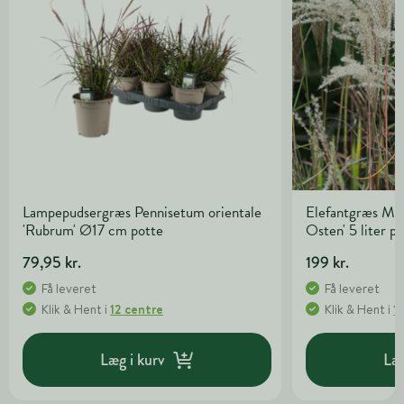
Lampepudsergræs Pennisetum orientale
Elefantgræs Mis
'Rubrum' Ø17 cm potte
Osten' 5 liter p
79,95 kr.
199 kr.
Få leveret
Få leveret
Klik & Hent
i
12 centre
Klik & Hent
i
1
Læg i kurv
Læg