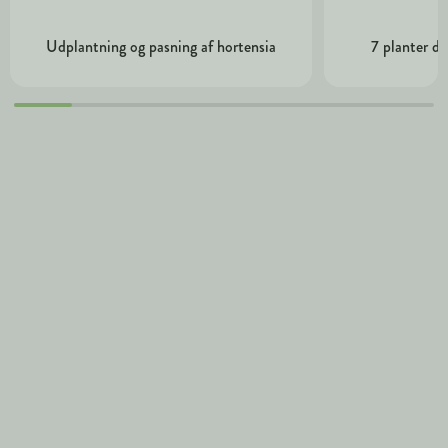
Udplantning og pasning af hortensia
7 planter de