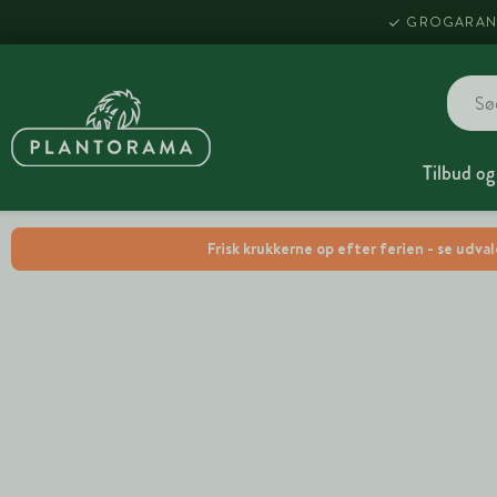
GROGARAN
Tilbud og
Frisk krukkerne op efter ferien - se udva