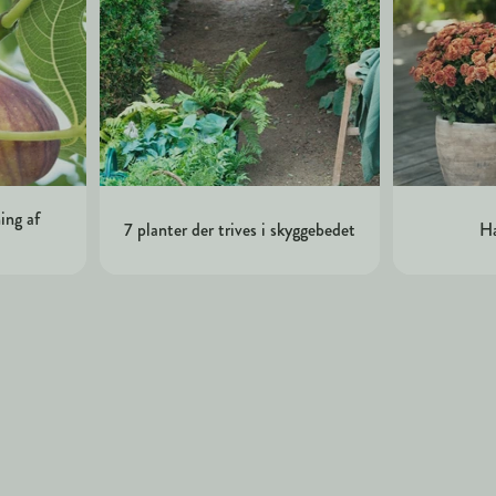
ing af
7 planter der trives i skyggebedet
Ha