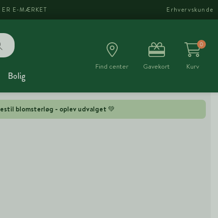
I ER E-MÆRKET
Erhvervskunde
0
Find center
Gavekort
Kurv
Bolig
estil blomsterløg - oplev udvalget 💚