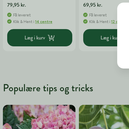
79,95 kr.
69,95 kr.
Få leveret
Få leveret
Klik & Hent
i
14 centre
Klik & Hent
i
12 centre
Læg i kurv
Læg i kurv
Populære tips og tricks