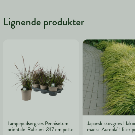
Lignende produkter
Lampepudsergræs Pennisetum
Japansk skovgræs Hako
orientale 'Rubrum' Ø17 cm potte
macra 'Aureola' 1 liter p