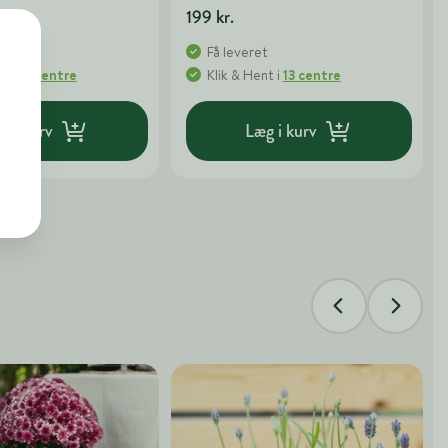
199 kr.
t
Få leveret
nt
i
13 centre
Klik & Hent
i
13 centre
g i kurv
Læg i kurv