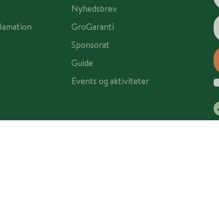
Nyhedsbrev
lamation
GroGaranti
Sponsorat
Guide
Events og aktiviteter