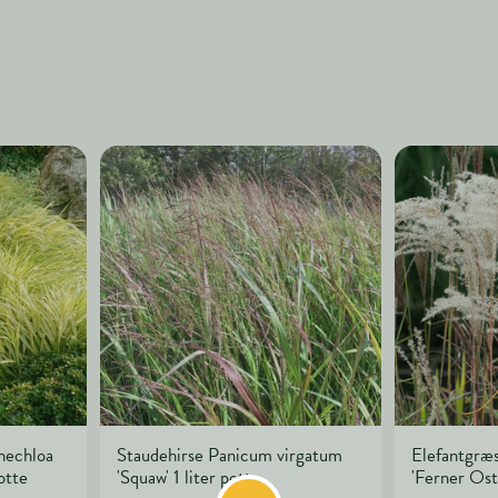
nechloa
Staudehirse Panicum virgatum
Elefantgræs
otte
'Squaw' 1 liter potte
'Ferner Oste