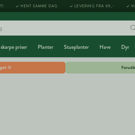
TI
HENT SAMME DAG
LEVERING FRA 69,-
V
 skarpe priser
Planter
Stueplanter
Have
Dyr
lget 🌸
Forudb