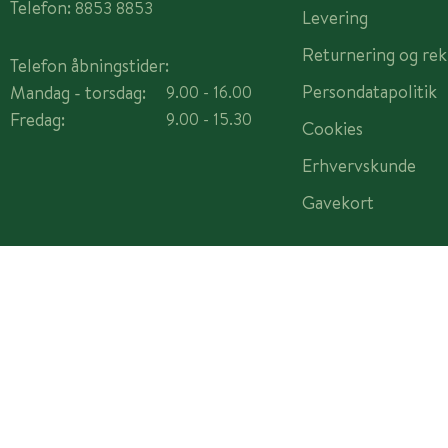
Telefon:
8853 8853
Levering
Returnering og rek
Telefon åbningstider:
Persondatapolitik
Mandag - torsdag:
9.00 - 16.00
Fredag:
9.00 - 15.30
Cookies
Erhvervskunde
Gavekort
Copyright © 2026 Plantorama A/S - CVR 14982442