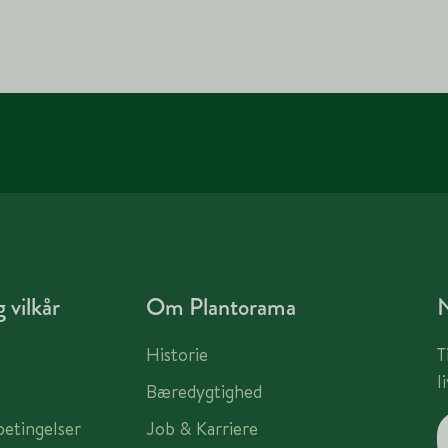
 vilkår
Om Plantorama
Historie
T
l
Bæredygtighed
betingelser
Job & Karriere