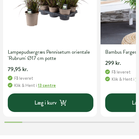
Lampepudsergræs Pennisetum orientale
Bambus Fargesia 
'Rubrum' Ø17 cm potte
299 kr.
79,95 kr.
Få leveret
Få leveret
Klik & Hent
i
1
Klik & Hent
i
13 centre
Læg i kurv
Læg