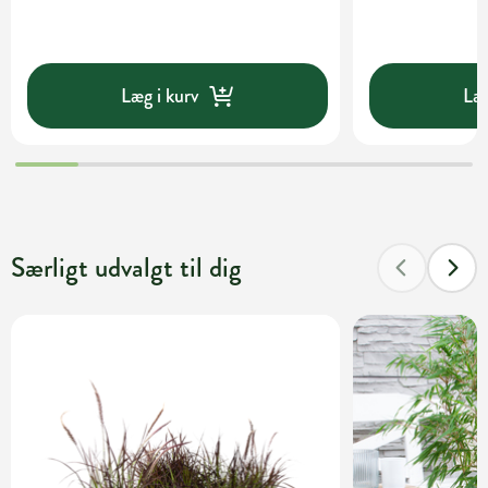
Læg i kurv
Læg
Særligt udvalgt til dig