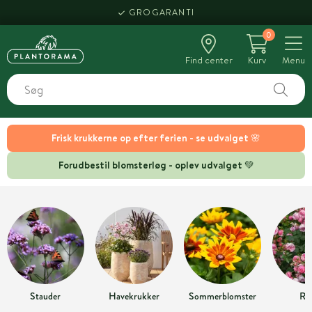
GROGARANTI
0
Find center
Kurv
Menu
Frisk krukkerne op efter ferien - se udvalget 🌸
Forudbestil blomsterløg - oplev udvalget 💚
Stauder
Havekrukker
Sommerblomster
Ro