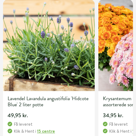
Lavendel Lavandula angustifolia 'Hidcote
Krysantemum C
Blue' 2 liter potte
assorterede sor
49,95 kr.
34,95 kr.
Få leveret
Få leveret
Klik & Hent
i
15 centre
Klik & Hent
i
1