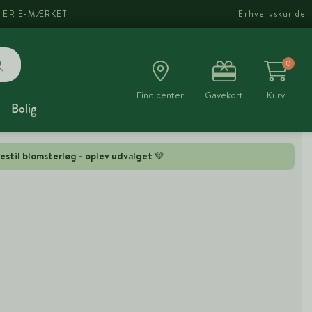
I ER E-MÆRKET
Erhvervskunde
0
Find center
Gavekort
Kurv
Bolig
estil blomsterløg - oplev udvalget 💚