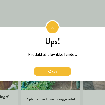
Ups!
Produktet blev ikke fundet.
Okay
ing af
7 planter der trives i skyggebedet
Ha