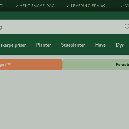
TI
HENT SAMME DAG
LEVERING FRA 69,-
V
 skarpe priser
Planter
Stueplanter
Have
Dyr
lget 🌸
Forudb