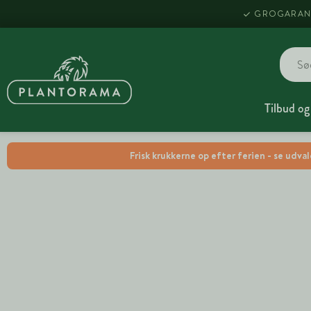
GROGARAN
Tilbud og
Frisk krukkerne op efter ferien - se udva