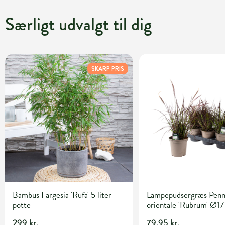
Særligt udvalgt til dig
SKARP PRIS
Bambus Fargesia 'Rufa' 5 liter
Lampepudsergræs Penn
potte
orientale 'Rubrum' Ø17
299 kr.
79,95 kr.