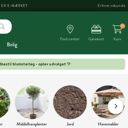
I ER E-MÆRKET
Erhvervskunde
0
Find center
Gavekort
Kurv
Bolig
bestil blomsterløg - oplev udvalget 💚
er
Middelhavsplanter
Jord
Havemøbler