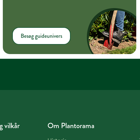
Besøg guideunivers
 vilkår
Om Plantorama