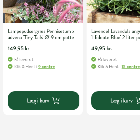
Lampepudsergræs Pennisetum x
Lavendel Lavandula angu
advena 'Tiny Tails' Ø19 cm potte
'Hidcote Blue' 2 liter p
149,95 kr.
49,95 kr.
Få leveret
Få leveret
Klik & Hent
i
9 centre
Klik & Hent
i
15 centr
Læg i kurv
Læg i kurv