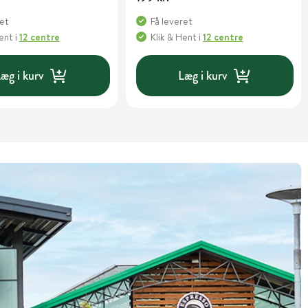
ret
Få leveret
Hent
i
12 centre
Klik & Hent
i
12 centre
æg i kurv
Læg i kurv