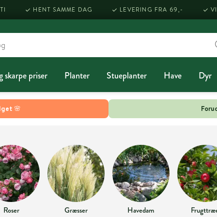
TI
HENT SAMME DAG
LEVERING FRA 69,-
V
g skarpe priser
Planter
Stueplanter
Have
Dyr
lget 🌸
Forud
Roser
Græsser
Havedam
Frugttræ