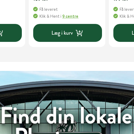
Få leveret
Få leve
Klik & Hent
i
9 centre
Klik & 
Læg i kurv
L