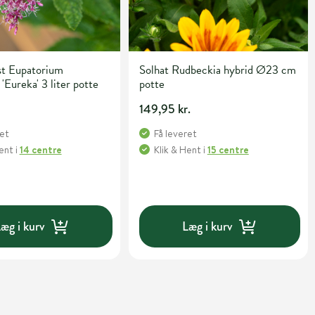
st Eupatorium
Solhat Rudbeckia hybrid Ø23 cm
 'Eureka' 3 liter potte
potte
149,95 kr.
ret
Få leveret
Hent
i
14 centre
Klik & Hent
i
15 centre
æg i kurv
Læg i kurv