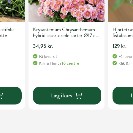
stifolia
Krysantemum Chrysanthemum
Hjortetrø
otte
hybrid assorterede sorter Ø17 cm
fistulosum
potte
34,95 kr.
129 kr.
Få leveret
Få leve
e
Klik & Hent
i
16 centre
Klik & 
Læg i kurv
L