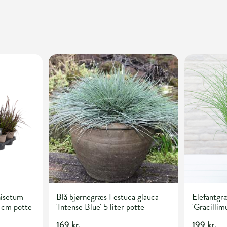
isetum
Blå bjørnegræs Festuca glauca
Elefantgræ
 cm potte
'Intense Blue' 5 liter potte
'Gracillimu
169 kr.
199 kr.