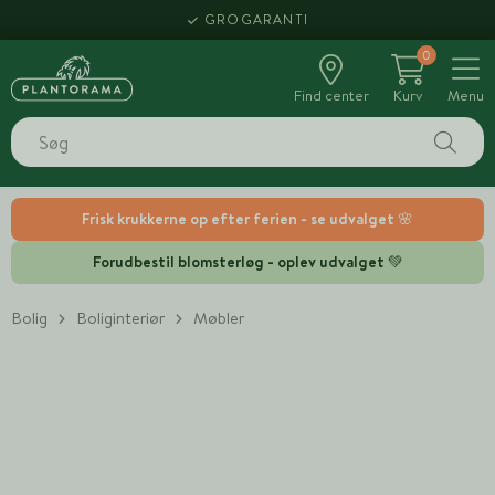
GROGARANTI
0
Find center
Kurv
Menu
Frisk krukkerne op efter ferien - se udvalget 🌸
Forudbestil blomsterløg - oplev udvalget 💚
Bolig
Boliginteriør
Møbler