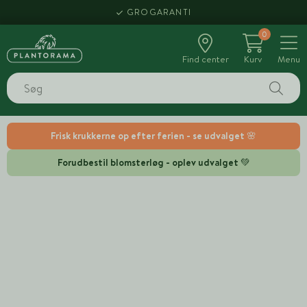
GROGARANTI
0
Find center
Kurv
Menu
Frisk krukkerne op efter ferien - se udvalget 🌸
Forudbestil blomsterløg - oplev udvalget 💚