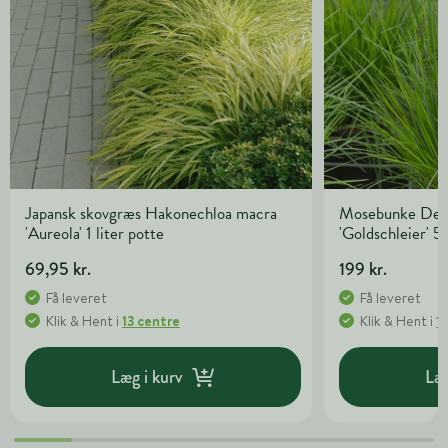
Japansk skovgræs Hakonechloa macra
Mosebunke Desc
'Aureola' 1 liter potte
'Goldschleier' 5 
69,95 kr.
199 kr.
Få leveret
Få leveret
Klik & Hent
i
13 centre
Klik & Hent
i
1
Læg i kurv
Læg