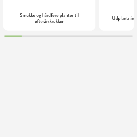
Smukke og hårdføre planter til
Udplantning 
efterårskrukker