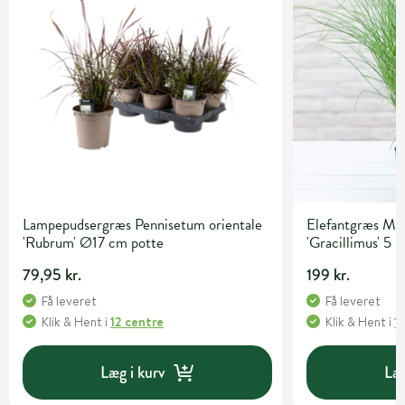
Lampepudsergræs Pennisetum orientale
Elefantgræs Mis
'Rubrum' Ø17 cm potte
'Gracillimus' 5 l
79,95 kr.
199 kr.
Få leveret
Få leveret
Klik & Hent
i
12 centre
Klik & Hent
i
1
Læg i kurv
Læg