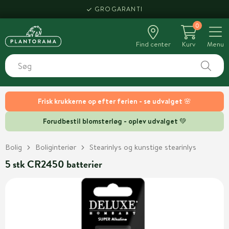
GROGARANTI
0
Find center
Kurv
Menu
Frisk krukkerne op efter ferien - se udvalget 🌸
Forudbestil blomsterløg - oplev udvalget 💚
Bolig
Boliginteriør
Stearinlys og kunstige stearinlys
5 stk CR2450 batterier