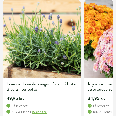
Lavendel Lavandula angustifolia 'Hidcote
Krysantemum C
Blue' 2 liter potte
assorterede sor
49,95 kr.
34,95 kr.
Få leveret
Få leveret
Klik & Hent
i
15 centre
Klik & Hent
i
1