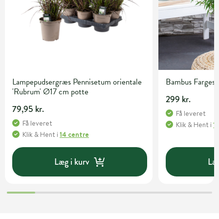
Lampepudsergræs Pennisetum orientale
Bambus Fargesia 
'Rubrum' Ø17 cm potte
299 kr.
79,95 kr.
Få leveret
Få leveret
Klik & Hent
i
1
Klik & Hent
i
14 centre
Læg i kurv
Læg