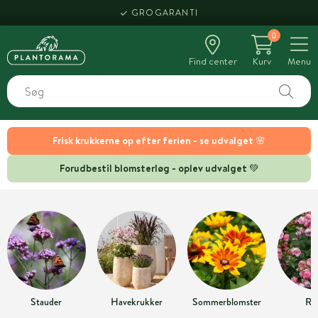
GROGARANTI
0
Find center
Kurv
Menu
Frisk krukkerne op efter ferien - se udvalget 🌸
Forudbestil blomsterløg - oplev udvalget 💚
Stauder
Havekrukker
Sommerblomster
Ro