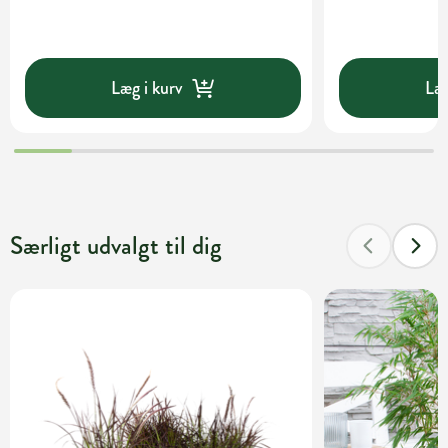
Læg i kurv
Læg
Særligt udvalgt til dig