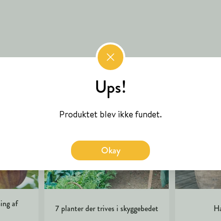
Ups!
Produktet blev ikke fundet.
Okay
ing af
7 planter der trives i skyggebedet
Ha