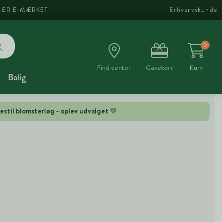
I ER E-MÆRKET
Erhvervskunde
0
Find center
Gavekort
Kurv
Bolig
estil blomsterløg - oplev udvalget 💚