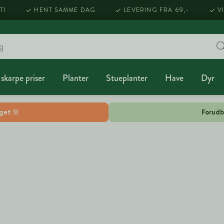
TI
HENT SAMME DAG
LEVERING FRA 69,-
V
 skarpe priser
Planter
Stueplanter
Have
Dyr
lget 🌸
Forudb