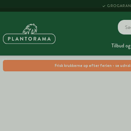
GROGARAN
Tilbud og
Frisk krukkerne op efter ferien - se udva