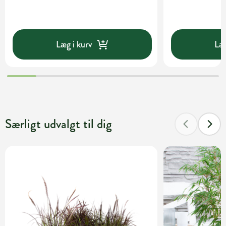
Læg i kurv
Læg
Særligt udvalgt til dig