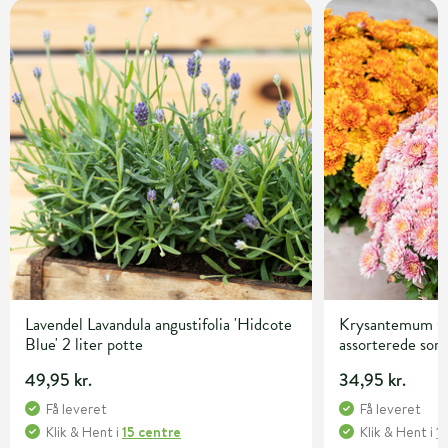
Lavendel Lavandula angustifolia 'Hidcote
Krysantemum C
Blue' 2 liter potte
assorterede sor
49,95 kr.
34,95 kr.
Få leveret
Få leveret
Klik & Hent
i
15 centre
Klik & Hent
i
1