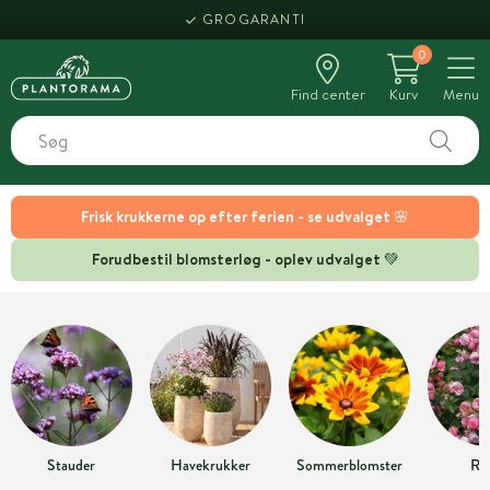
GROGARANTI
0
Find center
Kurv
Menu
Frisk krukkerne op efter ferien - se udvalget 🌸
Forudbestil blomsterløg - oplev udvalget 💚
Stauder
Havekrukker
Sommerblomster
Ro