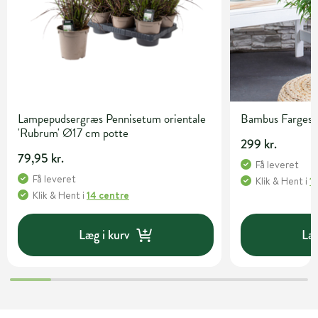
Lampepudsergræs Pennisetum orientale
Bambus Fargesia 
'Rubrum' Ø17 cm potte
299 kr.
79,95 kr.
Få leveret
Få leveret
Klik & Hent
i
1
Klik & Hent
i
14 centre
Læg i kurv
Læg