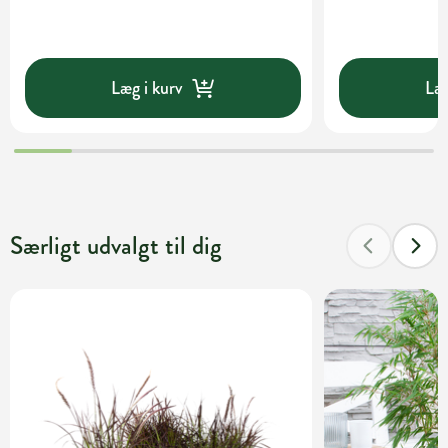
Læg i kurv
Læg
Særligt udvalgt til dig