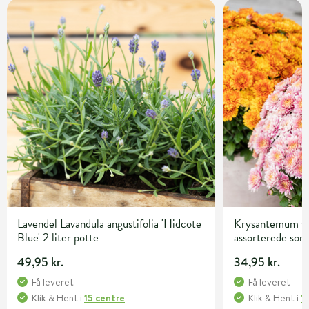
Lavendel Lavandula angustifolia 'Hidcote
Krysantemum C
Blue' 2 liter potte
assorterede sor
49,95 kr.
34,95 kr.
Få leveret
Få leveret
Klik & Hent
i
15 centre
Klik & Hent
i
1