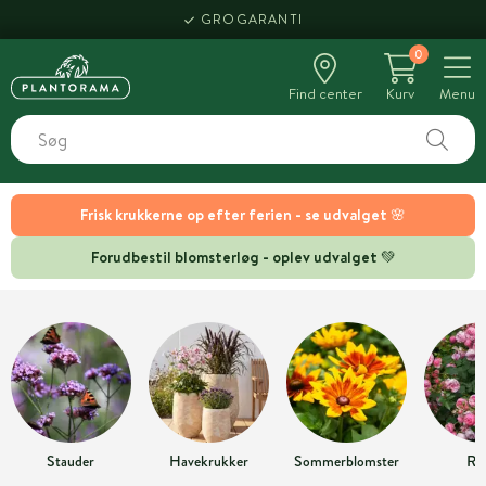
GROGARANTI
0
Find center
Kurv
Menu
Frisk krukkerne op efter ferien - se udvalget 🌸
Forudbestil blomsterløg - oplev udvalget 💚
Stauder
Havekrukker
Sommerblomster
Ro