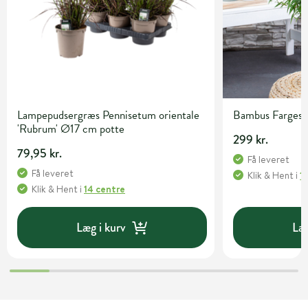
Lampepudsergræs Pennisetum orientale
Bambus Fargesia 
'Rubrum' Ø17 cm potte
299 kr.
79,95 kr.
Få leveret
Få leveret
Klik & Hent
i
1
Klik & Hent
i
14 centre
Læg i kurv
Læg